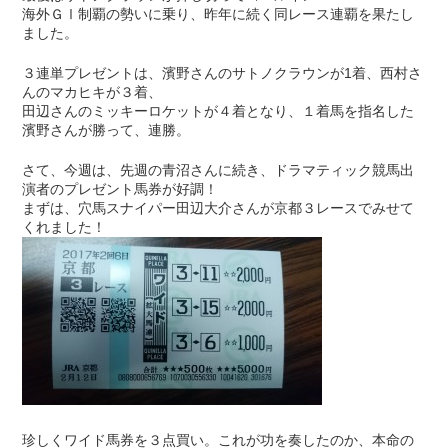
海外ＧⅠ制覇の勢いに乗り、昨年に続く同レース連覇を果たし
ました。
３連単プレゼントは、濱野さんのサトノクラウンが1着、西村さ
んのマカヒキが３着、
田辺さんのミッキーロケットが４着となり、１着馬を指名した
濱野さんが勝って、連勝。
さて、今週は、先週の青沼さんに続き、ドラマティック競馬出
演者のプレゼント馬券が好調！
まずは、穴馬スナイパー田辺大介さんが京都３レースでみせて
くれました！
珍しくワイド馬券を３点買い。これが功を奏したのか、本命の