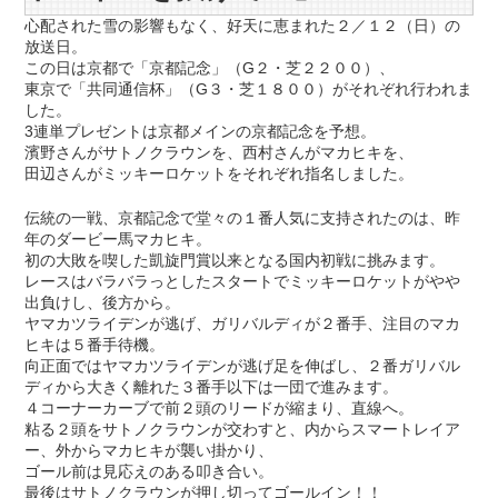
心配された雪の影響もなく、好天に恵まれた２／１２（日）の
放送日。
この日は京都で「京都記念」（G２・芝２２００）、
東京で「共同通信杯」（G３・芝１８００）がそれぞれ行われま
した。
3連単プレゼントは京都メインの京都記念を予想。
濱野さんがサトノクラウンを、西村さんがマカヒキを、
田辺さんがミッキーロケットをそれぞれ指名しました。
伝統の一戦、京都記念で堂々の１番人気に支持されたのは、昨
年のダービー馬マカヒキ。
初の大敗を喫した凱旋門賞以来となる国内初戦に挑みます。
レースはバラバラっとしたスタートでミッキーロケットがやや
出負けし、後方から。
ヤマカツライデンが逃げ、ガリバルディが２番手、注目のマカ
ヒキは５番手待機。
向正面ではヤマカツライデンが逃げ足を伸ばし、２番ガリバル
ディから大きく離れた３番手以下は一団で進みます。
４コーナーカーブで前２頭のリードが縮まり、直線へ。
粘る２頭をサトノクラウンが交わすと、内からスマートレイア
ー、外からマカヒキが襲い掛かり、
ゴール前は見応えのある叩き合い。
最後はサトノクラウンが押し切ってゴールイン！！