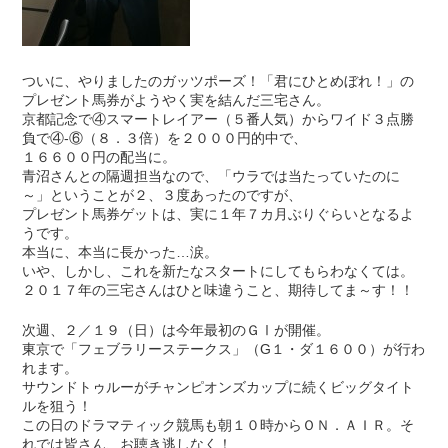
ついに、やりましたのガッツポーズ！「君にひとめぼれ！」の
プレゼント馬券がようやく実を結んだ三宅さん。
京都記念で④スマートレイアー（５番人気）からワイド３点勝
負で④-⑥（８．３倍）を２０００円的中で、
１６６００円の配当に。
青沼さんとの隔週担当なので、「ウラでは当たっていたのに
～」ということが２、３度あったのですが、
プレゼント馬券ゲットは、実に１年７カ月ぶりぐらいとなるよ
うです。
本当に、本当に長かった…涙。
いや、しかし、これを新たなスタートにしてもらわなくては。
２０１７年の三宅さんはひと味違うこと、期待してま～す！！
次週、２／１９（日）は今年最初のＧⅠが開催。
東京で「フェブラリーステークス」（G１・ダ１６００）が行わ
れます。
サウンドトゥルーがチャンピオンズカップに続くビッグタイト
ルを狙う！
この日のドラマティック競馬も朝１０時からＯＮ．ＡＩＲ。そ
れでは皆さん、お聴き逃しなく！