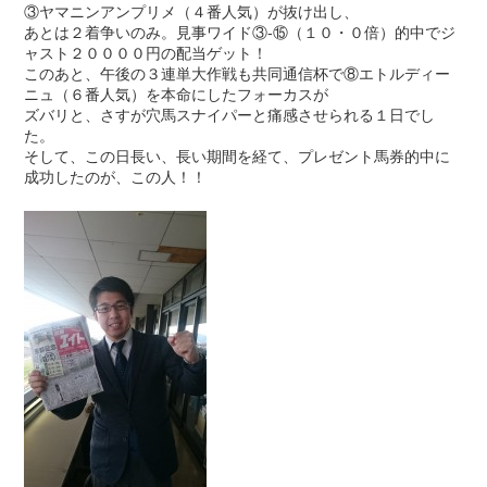
③ヤマニンアンプリメ（４番人気）が抜け出し、
あとは２着争いのみ。見事ワイド③-⑮（１０・０倍）的中でジ
ャスト２００００円の配当ゲット！
このあと、午後の３連単大作戦も共同通信杯で⑧エトルディー
ニュ（６番人気）を本命にしたフォーカスが
ズバリと、さすが穴馬スナイパーと痛感させられる１日でし
た。
そして、この日長い、長い期間を経て、プレゼント馬券的中に
成功したのが、この人！！