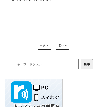
« 次へ
前へ »