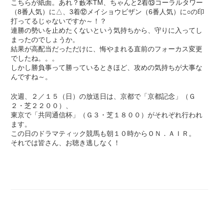
こちらが紙面。あれ？藪本TM、ちゃんと2着⑬コーラルタワー
（8番人気）に△、3着⑫メイショウビザン（6番人気）に○の印
打ってるじゃないですか～！？
連勝の勢いを止めたくないという気持ちから、守りに入ってし
まったのでしょうか。
結果が高配当だっただけに、悔やまれる直前のフォーカス変更
でしたね。。。
しかし勝負事って勝っているときほど、攻めの気持ちが大事な
んですね～。
次週、２／１５（日）の放送日は、京都で「京都記念」（Ｇ
２・芝２２００）、
東京で「共同通信杯」（Ｇ３・芝１８００）がそれぞれ行われ
ます。
この日のドラマティック競馬も朝１０時からＯＮ．ＡＩＲ。
それでは皆さん、お聴き逃しなく！