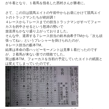
が６着となり、１着馬を指名した西村さんが勝者に。
さて、この日は競馬エイトの午前中からお昼にかけて競馬エイ
トのトラックマンたちが絶好調！
４レースから７レースまでの担当トラックマンがすべてフォー
カスを的中させるという怒涛の勢いで
放送席もかなり盛り上がっておりました。
そんな中、退席する７レース担当の鈴木由希子TMから「次も頑
張ってね♪」というプレシャーを掛けられたのが、
８レース担当の藪本TM。
結果は本命の⑧ハッピーモーメントは見事１着だったのです
が、２着馬が来ない形での惜敗でした。
実は藪本TM、フォーカスを当初の予定していたエイトの紙面と
は変えてしまっていたのです。