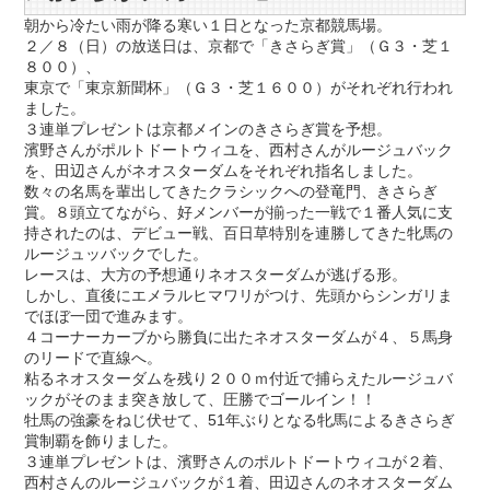
朝から冷たい雨が降る寒い１日となった京都競馬場。
２／８（日）の放送日は、京都で「きさらぎ賞」（Ｇ３・芝１
８００）、
東京で「東京新聞杯」（Ｇ３・芝１６００）がそれぞれ行われ
ました。
３連単プレゼントは京都メインのきさらぎ賞を予想。
濱野さんがポルトドートウィユを、西村さんがルージュバック
を、田辺さんがネオスターダムをそれぞれ指名しました。
数々の名馬を輩出してきたクラシックへの登竜門、きさらぎ
賞。８頭立てながら、好メンバーが揃った一戦で１番人気に支
持されたのは、デビュー戦、百日草特別を連勝してきた牝馬の
ルージュッバックでした。
レースは、大方の予想通りネオスターダムが逃げる形。
しかし、直後にエメラルヒマワリがつけ、先頭からシンガリま
でほぼ一団で進みます。
４コーナーカーブから勝負に出たネオスターダムが４、５馬身
のリードで直線へ。
粘るネオスターダムを残り２００ｍ付近で捕らえたルージュバ
ックがそのまま突き放して、圧勝でゴールイン！！
牡馬の強豪をねじ伏せて、51年ぶりとなる牝馬によるきさらぎ
賞制覇を飾りました。
３連単プレゼントは、濱野さんのポルトドートウィユが２着、
西村さんのルージュバックが１着、田辺さんのネオスターダム