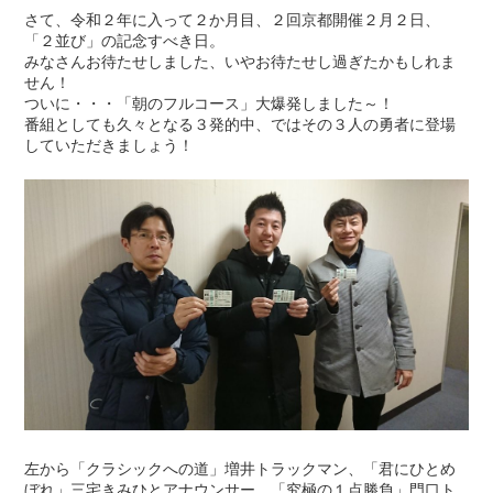
さて、令和２年に入って２か月目、２回京都開催２月２日、
「２並び」の記念すべき日。
みなさんお待たせしました、いやお待たせし過ぎたかもしれま
せん！
ついに・・・「朝のフルコース」大爆発しました～！
番組としても久々となる３発的中、ではその３人の勇者に登場
していただきましょう！
左から「クラシックへの道」増井トラックマン、「君にひとめ
ぼれ」三宅きみひとアナウンサー、「究極の１点勝負」門口ト