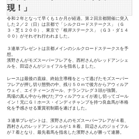
現！」
令和２年となって早くも１か月が経過。第２回京都開催に突入
した２／２（日）は京都で「シルクロードステークス」（Ｇ
３・芝１２００）、東京で「根岸ステークス」（Ｇ３・ダ１４
００）がそれぞれ行われました。
３連単プレゼントは京都メインのシルクロードステークスを予
想。
濱野さんがモズスーパーフレアを、西村さんがレッドアンシェ
ルを、田辺さんがジョイフルを指名しました。
レースは最後の直線、終始主導権をとって逃げたモズスーパー
フレアが押し切り態勢の中、残り５０ｍで後方からアウィルア
ウェイ、エイティーンガール、ナランフレグ３頭が強襲。
馬場の真ん中から伸びたアウィルアウェイが差し切ってゴール
イン！兄にＧⅠホース・インディチャンプを持つ良血馬が本格
化を予感させる重賞初制覇を遂げました。
３連単プレゼントは、濱野さんのモズスーパーフレアが４着、
西村さんのレッドアンシェルが１８着、田辺さんのジョイフル
が７着となり、最先着馬を指名した濱野さんが勝って連勝。