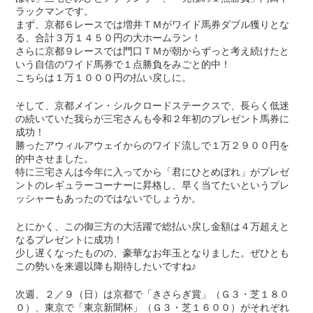
ラックマンです。
まず、京都６レースでは増井ＴＭがワイド馬券ダブル獲りとな
る、合計３万１４５０円の大ホームラン！
さらに京都９レースでは門口ＴＭが朝からずっと考え続けたと
いう自信のワイド馬券で１点勝負をみごと的中！
こちらは１万１０００円の払い戻しに。
そして、京都メイン・シルクロードステークスで、長らく低迷
の続いていた我らが三宅さんも令和２年初のプレゼント馬券に
成功！
勝ったアウィルアウェイからのワイド流しで１万２９００円を
的中させました。
特に三宅さんは今年に入ってから「君にひとめぼれ」がプレゼ
ントのレギュラーコーナーに昇格し、早く当てたいというプレ
ッシャーもあったのではないでしょうか。
とにかく、この御三方の大活躍で総払い戻し金額は４万超えと
なるプレゼントに成功！
少し遅くなったものの、豪華なお年玉となりました。ぜひとも
この勢いを来週以降も期待したいですね♪
次週、２／９（日）は京都で「きさらぎ賞」（Ｇ３・芝１８０
０）、東京で「東京新聞杯」（Ｇ３・芝１６００）がそれぞれ