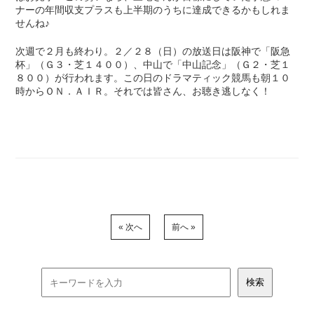
ナーの年間収支プラスも上半期のうちに達成できるかもしれま
せんね♪
次週で２月も終わり。２／２８（日）の放送日は阪神で「阪急
杯」（Ｇ３・芝１４００）、中山で「中山記念」（Ｇ２・芝１
８００）が行われます。この日のドラマティック競馬も朝１０
時からＯＮ．ＡＩＲ。それでは皆さん、お聴き逃しなく！
« 次へ
前へ »