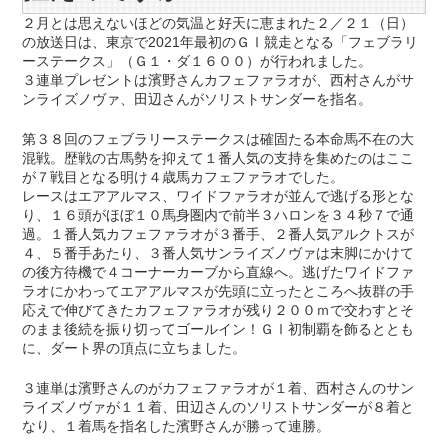
２月とは思えないほどの気温と好天に恵まれた２／２１（日）
の放送日は、東京で2021年最初のＧⅠ競走となる「フェブラリ
ーステークス」（Ｇ１・ダ１６００）が行われました。
３連単プレゼントは濱野さんカフェファラオが、西村さんがサ
ンライズノヴァ、田辺さんがソリストサンダーを指名。
第３８回のフェブラリーステークスは確固たる本命馬不在の大
混戦。歴戦の古馬勢を抑えて１番人気の支持を集めたのはここ
が７戦目となる明け４歳馬カフェファラオでした。
レースはエアアルマス、ワイドファラオが並んで逃げる形とな
り、１６頭がほぼ１０馬身圏内で前半３ハロンを３４秒７で通
過。１番人気カフェファラオが３番手、２番人気アルクトスが
４、５番手あたり、３番人気サンライズノヴァは末脚にかけて
の後方待機で４コーナーカーブから直線へ。逃げたワイドファ
ラオにかわってエアアルマスが先頭に立ったところへ抜群の手
応えで伸びてきたカフェファラオが残り２００ｍで交わすとそ
のまま後続を振り切ってゴールイン！ＧⅠ初制覇を飾るととも
に、ダート界の頂点に立ちました。
３連単は濱野さんのがカフェファラオが１着、西村さんのサン
ライズノヴァが１１着、田辺さんのソリストサンダーが８着と
なり、１着馬を指名した濱野さんが勝って連勝。