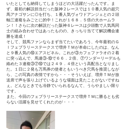
いたとしても納得してしまうほどの大活躍だったんです。ま
ず、最初の解説担当だった阪神２レースでは１０番人気の超穴
馬アナゴサンに◎を打ち、１番人気ヴォワドアンジェとの２頭
軸三連複をみごとに的中！これが１６８．５倍の大ホームラ
ン！！さらに次の解説だった阪神６レースは少頭数で人気馬同
士の組み合わせではあったものの、きっちり当てて解説機会連
勝を達成！
そして、競馬ファンならまず当てたいであろう、今年最初のＧ
Ⅰフェブラリーステークスで増井ＴＭが本命にしたのは、なん
と９番人気の⑩エアスピネル。これが③カフェファラオの２着
に突っ込んで、馬連③-⑩で６６．２倍、⑦ワンダーリーデルも
絡めた３連複③⑦⑩では２４９．４倍という高配当となりまし
た。１日に２発も万馬券の使者ともいうべき穴馬を推奨しなが
ら、この写真の表情ですから・・・そういえば、増井ＴＭが放
送席で声を張り上げているような場面は見たことがないですね
ぇ。どんなときでも冷静でいられるなんて、うらやましい限り
です。
また、今回のフェブラリーステークスで増井ＴＭに勝るとも劣
らない活躍を見せてくれたのが・・・