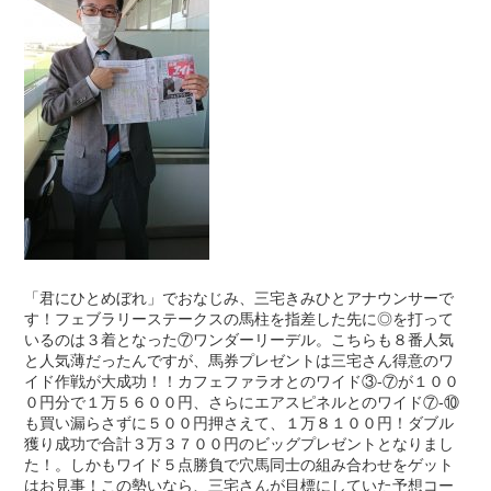
「君にひとめぼれ」でおなじみ、三宅きみひとアナウンサーで
す！フェブラリーステークスの馬柱を指差した先に◎を打って
いるのは３着となった⑦ワンダーリーデル。こちらも８番人気
と人気薄だったんですが、馬券プレゼントは三宅さん得意のワ
イド作戦が大成功！！カフェファラオとのワイド③-⑦が１００
０円分で１万５６００円、さらにエアスピネルとのワイド⑦-⑩
も買い漏らさずに５００円押さえて、１万８１００円！ダブル
獲り成功で合計３万３７００円のビッグプレゼントとなりまし
た！。しかもワイド５点勝負で穴馬同士の組み合わせをゲット
はお見事！この勢いなら、三宅さんが目標にしていた予想コー