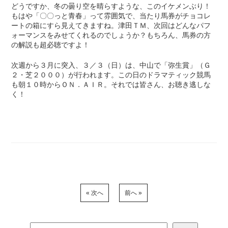
どうですか、冬の曇り空を晴らすような、このイケメンぶり！
もはや「〇〇っと青春」って雰囲気で、当たり馬券がチョコレ
ートの箱にすら見えてきますね。津田ＴＭ、次回はどんなパフ
ォーマンスをみせてくれるのでしょうか？もちろん、馬券の方
の解説も超必聴ですよ！
次週から３月に突入、３／３（日）は、中山で「弥生賞」（Ｇ
２・芝２０００）が行われます。この日のドラマティック競馬
も朝１０時からＯＮ．ＡＩＲ。それでは皆さん、お聴き逃しな
く！
« 次へ
前へ »