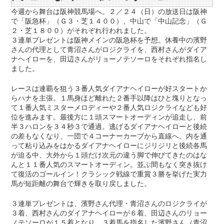
今週から舞台は阪神競馬場へ。２／２４（日）の放送日は阪神
で「阪急杯」（Ｇ３・芝１４００）、中山で「中山記念」（Ｇ
２・芝１８００）がそれぞれ行われました。
３連単プレゼントは阪神メインの阪急杯を予想。休養中の濱野
さんの代理として青沼さんがロジクライを、西村さんがダイア
ナヘイローを、田辺さんがリョーノテソーロをそれぞれ指名し
ました。
レースは連覇を狙う３番人気ダイアナヘイローが好スタートか
らハナを主張。１馬身ほど離れた２番手以降はひと塊りとなっ
て１番人気ミスターメロディーや２番人気ロジクライなども好
位を進みます。最後方に１頭スマートオーディンが追走し、前
半３ハロンを３４秒３で通過。逃げるダイアナヘイローと後続
の差もなくなり、一団で４コーナーカーブから直線へ。内を通
って粘り込みをはかるダイアナヘイローにジリジリと後続各馬
が迫る中、大外から１頭だけ次元の違う脚で伸びてきたのはな
んと１１番人気のスマートオーディン。並ぶ間もなく突き抜け
て復活のゴールイン！クラシック戦線で重賞３勝を挙げた実力
馬が短距離の舞台で輝きを取り戻しました。
３連単プレゼントは、濱野さん代理・青沼さんのロジクライが
３着、西村さんのダイアナヘイローが６着、田辺さんのリョー
ノテソーロが１５着となり、３着馬を指名した濱野さん（青沼