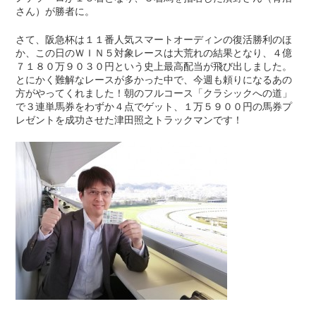
さん）が勝者に。
さて、阪急杯は１１番人気スマートオーディンの復活勝利のほ
か、この日のＷＩＮ５対象レースは大荒れの結果となり、４億
７１８０万９０３０円という史上最高配当が飛び出しました。
とにかく難解なレースが多かった中で、今週も頼りになるあの
方がやってくれました！朝のフルコース「クラシックへの道」
で３連単馬券をわずか４点でゲット、１万５９００円の馬券プ
レゼントを成功させた津田照之トラックマンです！