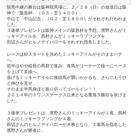
競馬中継の舞台は阪神競馬場に。２／２８（日）の放送日は阪
神で「阪急杯」（Ｇ３・芝１４００）、
中山で「中山記念」（Ｇ２・芝１８００）がそれぞれ行われま
した。
３連単プレゼントは阪神メインの阪急杯を予想。濱野さんがミ
ッキーアイルを、西村さんがミッキーラブソングを、
田辺さんがヒルノデイバローをそれぞれ指名しました。
レースは好スタートを決めたミッキーアイルがそのままハナ
へ。
前半はやや縦長の馬群で進み、各馬がコーナーで徐々にペース
を上げて直線へ。
逃げるミッキーアイルに後続馬が襲いかかるも、さらにもうひ
と伸びを見せ、
そのまま半馬身ほど振り切ってゴールイン！！
２０１４年のスワンステークス以来となる重賞５勝目を挙げま
した。
３連単プレゼントは、濱野さんのミッキーアイルが１着、西村
さんのミッキーラブソングが４着、
田辺さんのヒルノデイバローが８着となり、１着馬を指名した
濱野さんが勝者に。