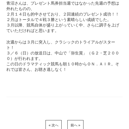
青沼さんは、プレゼント馬券担当週ではなかった先週の予想は
外れたものの、
２月１４日も的中させており、２回連続のプレゼント成功！！
２月はトータルで４戦３勝という素晴らしい成績でした。
３月以降、競馬自体が盛り上がっていく中、さらに調子を上げ
ていただければと思います。
次週からは３月に突入し、クラシックのトライアルがスター
ト！
３／６（日）の放送日は、中山で「弥生賞」（Ｇ２・芝２００
０）が行われます。
この日のドラマティック競馬も朝１０時からＯＮ．ＡＩＲ。そ
れでは皆さん、お聴き逃しなく！
« 次へ
前へ »