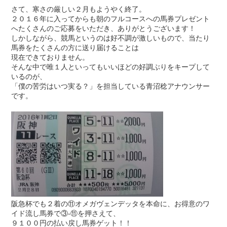
さて、寒さの厳しい２月もようやく終了。
２０１６年に入ってからも朝のフルコースへの馬券プレゼント
へたくさんのご応募をいただき、ありがとうございます！
しかしながら、競馬というのは好不調が激しいもので、当たり
馬券をたくさんの方に送り届けることは
現在できておりません。
そんな中で唯１人といってもいいほどの好調ぶりをキープして
いるのが、
「僕の苦労はいつ実る？」を担当している青沼稔アナウンサー
です。
阪急杯でも２着の⑪オメガヴェンデッタを本命に、お得意のワ
イド流し馬券で③-⑪を押さえて、
９１００円の払い戻し馬券ゲット！！