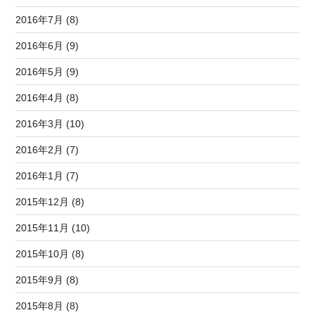
2016年7月 (8)
2016年6月 (9)
2016年5月 (9)
2016年4月 (8)
2016年3月 (10)
2016年2月 (7)
2016年1月 (7)
2015年12月 (8)
2015年11月 (10)
2015年10月 (8)
2015年9月 (8)
2015年8月 (8)