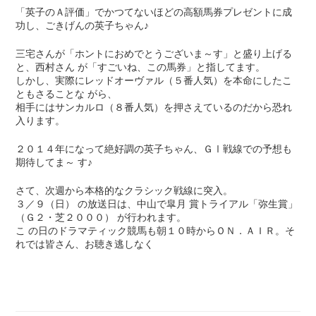
「英子のＡ評価」でかつてないほどの高額馬券プレゼントに成
功し、ごきげんの英子ちゃん♪
三宅さんが「ホントにおめでとうございま～す」と盛り上げる
と、西村さん が「すごいね、この馬券」と指してます。
しかし、実際にレッドオーヴァル（５番人気）を本命にしたこ
ともさることな がら、
相手にはサンカルロ（８番人気）を押さえているのだから恐れ
入ります。
２０１４年になって絶好調の英子ちゃん、ＧⅠ戦線での予想も
期待してま～ す♪
さて、次週から本格的なクラシック戦線に突入。
３／９（日） の放送日は、中山で皐月 賞トライアル「弥生賞」
（Ｇ２・芝２０００） が行われます。
こ の日のドラマティック競馬も朝１０時からＯＮ．ＡＩＲ。そ
れでは皆さん、お聴き逃しなく