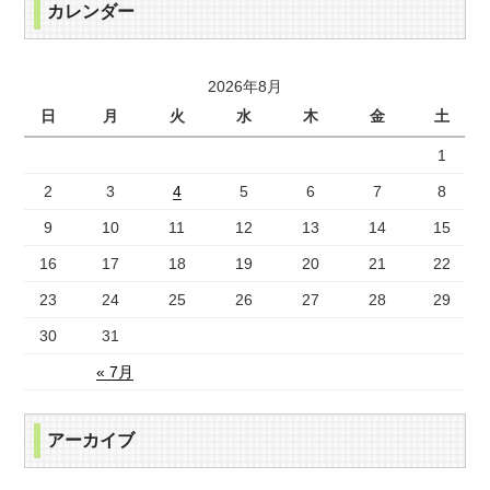
カレンダー
2026年8月
日
月
火
水
木
金
土
1
2
3
4
5
6
7
8
9
10
11
12
13
14
15
16
17
18
19
20
21
22
23
24
25
26
27
28
29
30
31
« 7月
アーカイブ