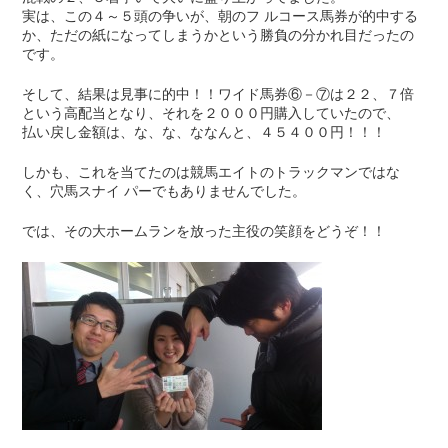
実は、この４～５頭の争いが、朝のフ ルコース馬券が的中する
か、ただの紙になってしまうかという勝負の分かれ目だったの
です。
そして、結果は見事に的中！！ワイド馬券⑥－⑦は２２、７倍
という高配当となり、それを２０００円購入していたので、
払い戻し金額は、な、な、ななんと、４５４００円！！！
しかも、これを当てたのは競馬エイトのトラックマンではな
く、穴馬スナイ パーでもありませんでした。
では、その大ホームランを放った主役の笑顔をどうぞ！！