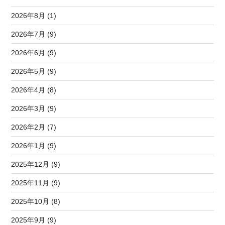
2026年8月 (1)
2026年7月 (9)
2026年6月 (9)
2026年5月 (9)
2026年4月 (8)
2026年3月 (9)
2026年2月 (7)
2026年1月 (9)
2025年12月 (9)
2025年11月 (9)
2025年10月 (8)
2025年9月 (9)