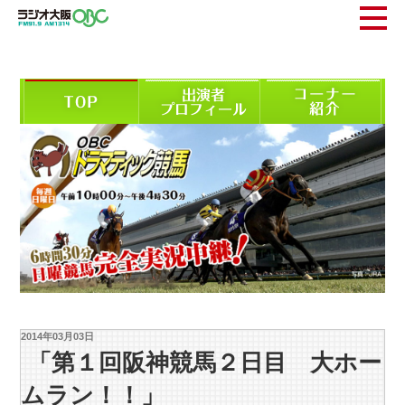
2014年03月03日
「第１回阪神競馬２日目 大ホー
ムラン！！」