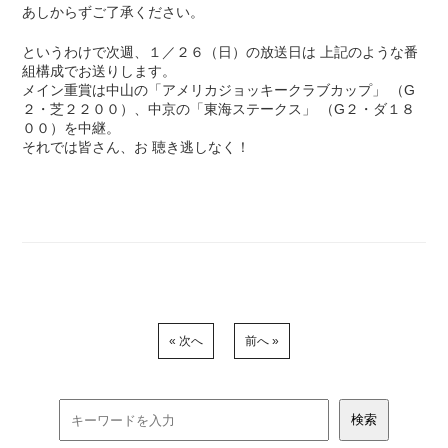
あしからずご了承ください。
というわけで次週、１／２６（日）の放送日は 上記のような番
組構成でお送りします。
メイン重賞は中山の「アメリカジョッキークラブカップ」 （G
２・芝２２００）、中京の「東海ステークス」 （G２・ダ１８
００）を中継。
それでは皆さん、お 聴き逃しなく！
« 次へ
前へ »