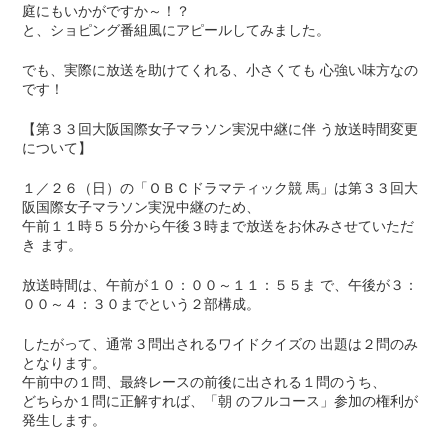
庭にもいかがですか～！？
と、ショピング番組風にアピールしてみました。
でも、実際に放送を助けてくれる、小さくても 心強い味方なの
です！
【第３３回大阪国際女子マラソン実況中継に伴 う放送時間変更
について】
１／２６（日）の「ＯＢＣドラマティック競 馬」は第３３回大
阪国際女子マラソン実況中継のため、
午前１１時５５分から午後３時まで放送をお休みさせていただ
き ます。
放送時間は、午前が１０：００～１１：５５ま で、午後が３：
００～４：３０までという２部構成。
したがって、通常３問出されるワイドクイズの 出題は２問のみ
となります。
午前中の１問、最終レースの前後に出される１問のうち、
どちらか１問に正解すれば、「朝 のフルコース」参加の権利が
発生します。