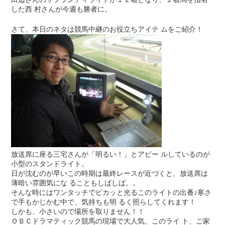
した西 村さんが今週も勝者に。
さて、本日のネタは競馬中継のお役立ちアイテ ムをご紹介！
放送席に座る三宅さんが「明るい！」とアピー ルしているのが
小型のスタンドライト。
日が沈むのが早いこの時期は最終レースが近づくと、放送席は
薄暗い雰囲気にな ることもしばしば。。
そんな時にはワンタッチでピカッと光るこのライトの出番♪寒さ
で手もかじかむ中で、気持ちも明 るく照らしてくれます！
しかも、小さいので場所を取りません！！
ＯＢＣドラマティック競馬の現場で大人気、このライ ト、ご家