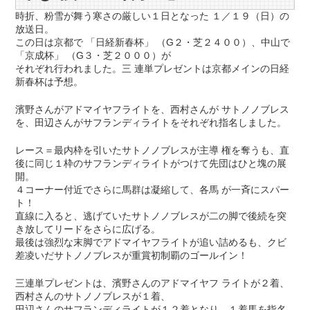
時折、粉雪が舞う寒さの厳しい１日となった １／１９（日）の
放送日。
この日は京都で 「日経新春杯」 （G２・芝２４００）、中山で
「京成杯」 （G３・芝２０００）が
それぞれ行われました。三 連単プレゼントは京都メインの日経
新春杯は予想。
濱野さんがアドマイヤフライトを、西村さんが サトノノブレス
を、田辺さんがサフランディライトをそれぞれ指名しました。
レース＝最内枠を引いたサトノノブレスが主導 権を奪うも、直
後に同じ１枠のサフランディライトがつけて先団はひと塊の展
開。
４コーナー付近でさらに馬群は凝縮して、各馬 が一斉にスパー
ト！
直線に入ると、逃げていたサトノノブレスが二の脚で後続を突
き放してリードをさらに広げる。
最後は強烈な末脚でアドマイヤフライトが追い詰めるも、クビ
差凌いだサトノノブレスが重賞初制覇のゴールイン！
三連単プレゼントは、濱野さんのアドマイヤフ ライトが２着、
西村さんのサトノノブレスが１着、
田辺さんのサフランディライトが１２着となり、１着馬を指名