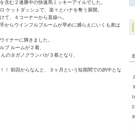
を含む２連勝中の快速馬ミッキーアイルでした。
ロ ケットダッシュで、楽々とハナを奪う展開。
けて、４コーナーから直線へ。
手からウインフルブルームが早めに捕らえにいくも差は
ウイナーに輝きました。
ルブ ルームが２着、
さんのタガノグランパが３着となり、
！！ 前回からなんと、３ヶ月という短期間での的中とな
1
2
3