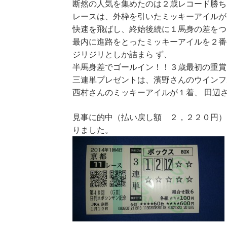
断然の人気を集めたのは２歳レコード勝ち
レースは、外枠を引いたミッキーアイルが
快速を飛ばし、終始後続に１馬身の差をつ
最内に進路をとったミッキーアイルを２番
ジリジリとしか詰まら ず、
半馬身差でゴールイン！！３歳最初の重賞
三連単プレゼントは、濱野さんのウインフ
西村さんのミッキーアイルが１着、 田辺
見事に的中（払い戻し額 ２，２２０円）
りました。