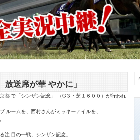
 放送席が華 やかに」
京都 で「シンザン記念」 （G３・芝１６００）が行われ
ブ ルームを、西村さんがミッキーアイルを、
。
る注 目の一戦、シンザン記念。