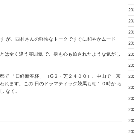
20
20
20
す が、西村さんの軽快なトークですぐに和やかムード
20
とは全く違う雰囲気 で、身も心も癒されたような気がし
20
20
都で 「日経新春杯」 （G２・芝２４００）、中山で「京
20
われます。この 日のドラマティック競馬も朝１０時か ら
20
し なく。
20
20
20
20