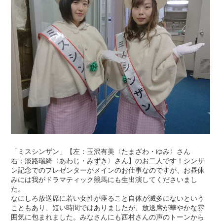
「ミスシンザン」【左：玉沢有美〈たまざわ・ゆみ〉さん
右：淡路瑞綺〈あわじ・みずき〉さん】のお二人です！シンザ
ン記念でのプレゼンターがメインのお仕事なのですが、お昼休
みには我がドラマティック競馬にも生出演してくださいまし
た。
なにしろ放送席に若い女性が座ること自体が滅多にないという
こともあり、短い時間ではありましたが、放送席が華やかな雰
囲気に包まれました。みなさんにも西村さんの声のトーンから