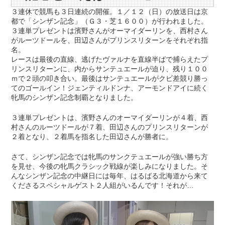
３連休で競馬も３日連続の開催。１／１２（日）の放送日は京
都で「シンザン記念」（Ｇ３・芝１６００）が行われました。
３連単プレゼントは濱野さんがオーマイダーリンを、西村さん
がルーツドールを、田辺さんがプリンスリターンをそれぞれ指
名。
レースは最後の直線、逃げたヴァルナを直線半ばで捕らえたプ
リンスリターンに、内からサンテュエールが迫り、残り１００
ｍで２頭の叩き合い。最後はサンテュエールがクビ差競り勝っ
てのゴールイン！ジェンティルドンナ、アーモンドアイに続く
牝馬のシンザン記念制覇となりました。
３連単プレゼントは、濱野さんのオーマイダーリンが４着、西
村さんのルーツドールが７着、田辺さんのプリンスリターンが
２着となり、２着馬を指名した田辺さんが勝者に。
さて、シンザン記念では牝馬のサンクテュエールが強い勝ち方
を見せ、今後の牝馬クラシック戦線が楽しみになりました。そ
んなシンザン記念の中継日には毎年、はるばる北海道から来て
くださるスペシャルゲスト２人組がいるんです！それが…