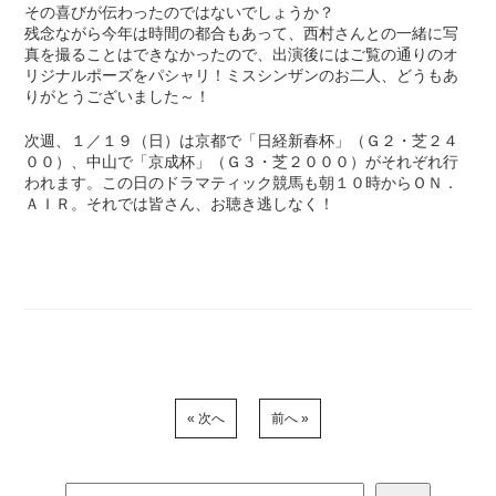
その喜びが伝わったのではないでしょうか？
残念ながら今年は時間の都合もあって、西村さんとの一緒に写
真を撮ることはできなかったので、出演後にはご覧の通りのオ
リジナルポーズをパシャリ！ミスシンザンのお二人、どうもあ
りがとうございました～！
次週、１／１９（日）は京都で「日経新春杯」（Ｇ２・芝２４
００）、中山で「京成杯」（Ｇ３・芝２０００）がそれぞれ行
われます。この日のドラマティック競馬も朝１０時からＯＮ．
ＡＩＲ。それでは皆さん、お聴き逃しなく！
« 次へ
前へ »