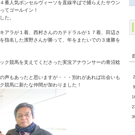
４番人気ボンセルヴィーソを直線半ばで捕らえたサウン
ってゴールイン！
した。
キアラが１着、西村さんのカテドラルが１７着、田辺さ
を指名した濱野さんが勝って、年をまたいでの３連勝を
ック競馬を支えてくださった実況アナウンサーの青沼稔
の声もあったと思いますが・・・別れがあれば出会いも
ク競馬に新たな仲間が加わりました！
1
2
3