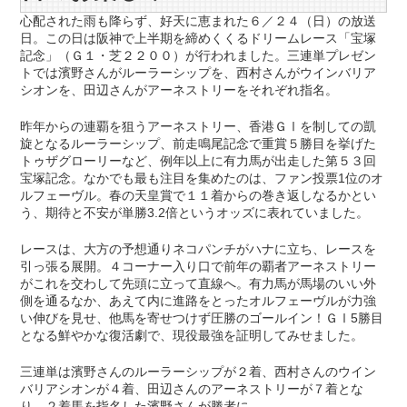
心配された雨も降らず、好天に恵まれた６／２４（日）の放送
日。この日は阪神で上半期を締めくくるドリームレース「宝塚
記念」（Ｇ１・芝２２００）が行われました。三連単プレゼン
トでは濱野さんがルーラーシップを、西村さんがウインバリア
シオンを、田辺さんがアーネストリーをそれぞれ指名。
昨年からの連覇を狙うアーネストリー、香港ＧⅠを制しての凱
旋となるルーラーシップ、前走鳴尾記念で重賞５勝目を挙げた
トゥザグローリーなど、例年以上に有力馬が出走した第５３回
宝塚記念。なかでも最も注目を集めたのは、ファン投票1位のオ
ルフェーヴル。春の天皇賞で１１着からの巻き返しなるかとい
う、期待と不安が単勝3.2倍というオッズに表れていました。
レースは、大方の予想通りネコパンチがハナに立ち、レースを
引っ張る展開。４コーナー入り口で前年の覇者アーネストリー
がこれを交わして先頭に立って直線へ。有力馬が馬場のいい外
側を通るなか、あえて内に進路をとったオルフェーヴルが力強
い伸びを見せ、他馬を寄せつけず圧勝のゴールイン！ＧⅠ5勝目
となる鮮やかな復活劇で、現役最強を証明してみせました。
三連単は濱野さんのルーラーシップが２着、西村さんのウイン
バリアシオンが４着、田辺さんのアーネストリーが７着とな
り、２着馬を指名した濱野さんが勝者に。