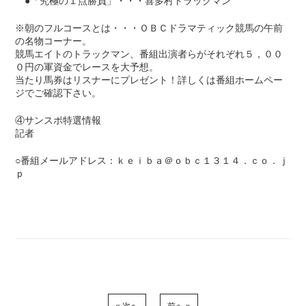
●「究極の１点勝負」・・・喜多村トラックマン
※朝のフルコースとは・・・ＯＢＣドラマティック競馬の午前
の名物コーナー。
競馬エイトのトラックマン、番組出演者らがそれぞれ５，００
０円の軍資金でレースを大予想。
当たり馬券はリスナーにプレゼント！詳しくは番組ホームペー
ジでご確認下さい。
④サンスポ特選情報
記者
○番組メールアドレス：ｋｅｉｂａ＠ｏｂｃ１３１４．ｃｏ．ｊ
ｐ