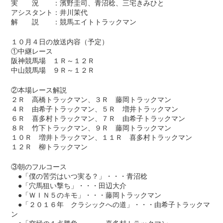
実 況 ：濱野圭司、青沼稔、三宅きみひと
アシスタント：井川茉代
解 説 ：競馬エイトトラックマン
１０月４日の放送内容（予定）
①中継レース
阪神競馬場 １Ｒ～１２Ｒ
中山競馬場 ９Ｒ～１２Ｒ
②本場レース解説
２Ｒ 高橋トラックマン、３Ｒ 藤岡トラックマン
４Ｒ 由希子トラックマン、５Ｒ 増井トラックマン
６Ｒ 喜多村トラックマン、７Ｒ 由希子トラックマン
８Ｒ 竹下トラックマン、９Ｒ 藤岡トラックマン
１０Ｒ 増井トラックマン、１１Ｒ 喜多村トラックマン
１２Ｒ 柳トラックマン
③朝のフルコース
●「僕の苦労はいつ実る？」・・・青沼稔
●「穴馬狙い撃ち」・・・田辺大介
●「ＷＩＮ５のキモ」・・・藤岡トラックマン
●「２０１６年 クラシックへの道」・・・由希子トラックマ
ン