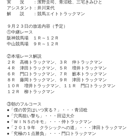
実 況 ：濱野圭司、青沼稔、三宅きみひと
アシスタント：井川茉代
解 説 ：競馬エイトトラックマン
９月２３日の放送内容（予定）
①中継レース
阪神競馬場 １Ｒ～１２Ｒ
中山競馬場 ９Ｒ～１２Ｒ
②本場レース解説
２Ｒ 高橋トラックマン、３Ｒ 仲トラックマン
４Ｒ 津田トラックマン、５Ｒ 増井トラックマン
６Ｒ 門口トラックマン、７Ｒ 籔本トラックマン
８Ｒ 藤岡トラックマン、９Ｒ 津田トラックマン
１０Ｒ 増井トラックマン、１１Ｒ 門口トラックマン
１２Ｒ 柳トラックマン
③朝のフルコース
●「僕の苦労はいつ実る？」・・・青沼稔
●「穴馬狙い撃ち」・・・田辺大介
●「ＷＩＮ５のキモ」・・・仲トラックマン
●「２０１９年 クラシックへの道」・・・津田トラックマン
●「究極の１点勝負」・・・門口トラックマン