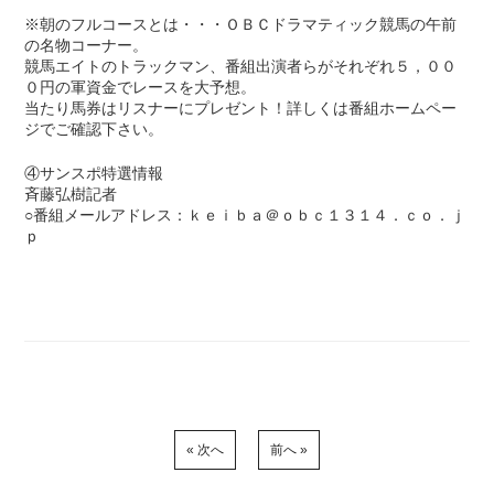
※朝のフルコースとは・・・ＯＢＣドラマティック競馬の午前
の名物コーナー。
競馬エイトのトラックマン、番組出演者らがそれぞれ５，００
０円の軍資金でレースを大予想。
当たり馬券はリスナーにプレゼント！詳しくは番組ホームペー
ジでご確認下さい。
④サンスポ特選情報
斉藤弘樹記者
○番組メールアドレス：ｋｅｉｂａ＠ｏｂｃ１３１４．ｃｏ．ｊ
ｐ
« 次へ
前へ »