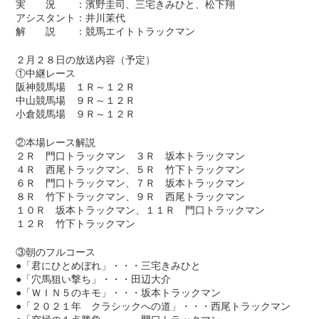
実 況 ：濱野圭司、三宅きみひと、松下翔
アシスタント：井川茉代
解 説 ：競馬エイトトラックマン
２月２８日の放送内容（予定）
①中継レース
阪神競馬場 １Ｒ～１２Ｒ
中山競馬場 ９Ｒ～１２Ｒ
小倉競馬場 ９Ｒ～１２Ｒ
②本場レース解説
２Ｒ 門口トラックマン ３Ｒ 坂本トラックマン
４Ｒ 西尾トラックマン、５Ｒ 竹下トラックマン
６Ｒ 門口トラックマン、７Ｒ 坂本トラックマン
８Ｒ 竹下トラックマン、９Ｒ 西尾トラックマン
１０Ｒ 坂本トラックマン、１１Ｒ 門口トラックマン
１２Ｒ 竹下トラックマン
③朝のフルコース
●「君にひとめぼれ」・・・三宅きみひと
●「穴馬狙い撃ち」・・・田辺大介
●「ＷＩＮ５のキモ」・・・坂本トラックマン
●「２０２１年 クラシックへの道」・・・西尾トラックマン