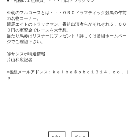
●「究極の１点勝負」・・・門口トラックマン
※朝のフルコースとは・・・ＯＢＣドラマティック競馬の午前
の名物コーナー。
競馬エイトのトラックマン、番組出演者らがそれぞれ５，００
０円の軍資金でレースを大予想。
当たり馬券はリスナーにプレゼント！詳しくは番組ホームペー
ジでご確認下さい。
④サンスポ特選情報
片山和広記者
○番組メールアドレス：ｋｅｉｂａ＠ｏｂｃ１３１４．ｃｏ．ｊ
ｐ