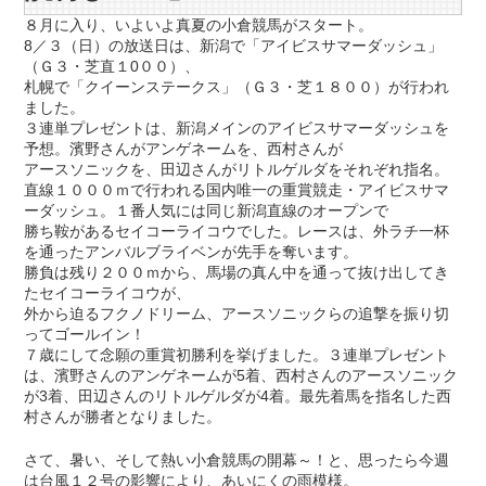
８月に入り、いよいよ真夏の小倉競馬がスタート。
8／３（日）の放送日は、新潟で「アイビスサマーダッシュ」
（Ｇ３・芝直１0００）、
札幌で「クイーンステークス」（Ｇ３・芝１８００）が行われ
ました。
３連単プレゼントは、新潟メインのアイビスサマーダッシュを
予想。濱野さんがアンゲネームを、西村さんが
アースソニックを、田辺さんがリトルゲルダをそれぞれ指名。
直線１０００ｍで行われる国内唯一の重賞競走・アイビスサマ
ーダッシュ。１番人気には同じ新潟直線のオープンで
勝ち鞍があるセイコーライコウでした。レースは、外ラチ一杯
を通ったアンバルブライベンが先手を奪います。
勝負は残り２００ｍから、馬場の真ん中を通って抜け出してき
たセイコーライコウが、
外から迫るフクノドリーム、アースソニックらの追撃を振り切
ってゴールイン！
７歳にして念願の重賞初勝利を挙げました。３連単プレゼント
は、濱野さんのアンゲネームが5着、西村さんのアースソニック
が3着、田辺さんのリトルゲルダが4着。最先着馬を指名した西
村さんが勝者となりました。
さて、暑い、そして熱い小倉競馬の開幕～！と、思ったら今週
は台風１２号の影響により、あいにくの雨模様。