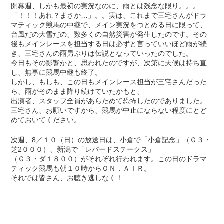
開幕週、しかも最初の実況なのに、雨とは残念な限り。。。
「！！！あれ？まさか…」。。実は、これまで三宅さんがドラ
マティック競馬の中継で、メイン実況をつとめる日に限って、
台風だの大雪だの、数多くの自然災害が発生したのです。その
後もメインレースを担当する日は必ずと言っていいほど雨が続
き、三宅さんの雨男ぶりは伝説となっていったのでした。
今日もその影響かと、思われたのですが、次第に天候は持ち直
し、無事に競馬中継も終了。
しかし、もしも、この日もメインレース担当が三宅さんだった
ら、雨がそのまま降り続けていたかもと、
出演者、スタッフ全員があらためて恐怖したのでありました。
三宅さん、お願いですから、競馬が中止にならない程度にとど
めておいてください。
次週、8／１０（日）の放送日は、小倉で「小倉記念」（Ｇ３・
芝2０００）、新潟で「レパードステークス」
（Ｇ３・ダ１８００）がそれぞれ行われます。この日のドラマ
ティック競馬も朝１０時からＯＮ．ＡＩＲ。
それでは皆さん、お聴き逃しなく！