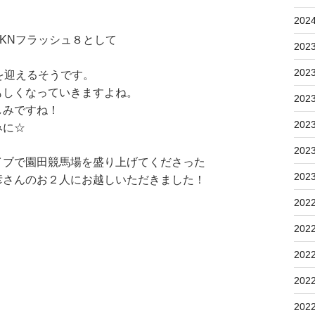
202
KNフラッシュ８として
202
202
を迎えるそうです。
もしくなっていきますよね。
202
しみですね！
202
みに☆
202
イブで園田競馬場を盛り上げてくださった
202
彦さんのお２人にお越しいただきました！
202
202
202
202
202