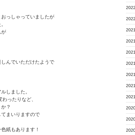
202
とおっしゃっていましたが
202
た。
202
んが
202
。
202
楽しんでいただけたようで
202
202
202
アルしました。
202
変わったりなど、
うか？
202
してまいりますので
202
！
ン色紙もあります！
202