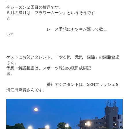
今シーズン２回目の放送です。
５月の満月は「フラワームーン」というそうです
☆
レース予想にもツキが巡って欲し
い?
ゲストにお笑いタレント、「やる気 元気 森脇」の森脇健児
さん。
予想・解説担当は、スポーツ報知の蔵田成樹記
者。
番組アシスタントは、SKNフラッシュ８
海江田麻貴さんです。