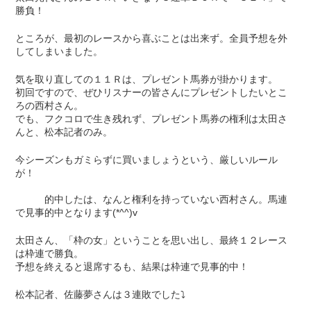
勝負！
ところが、最初のレースから喜ぶことは出来ず。全員予想を外
してしまいました。
気を取り直しての１１Ｒは、プレゼント馬券が掛かります。
初回ですので、ぜひリスナーの皆さんにプレゼントしたいとこ
ろの西村さん。
でも、フクコロで生き残れず、プレゼント馬券の権利は太田さ
んと、松本記者のみ。
今シーズンもガミらずに買いましょうという、厳しいルール
が！
的中したは、なんと権利を持っていない西村さん。馬連
で見事的中となります(*^^)v
太田さん、「枠の女」ということを思い出し、最終１２レース
は枠連で勝負。
予想を終えると退席するも、結果は枠連で見事的中！
松本記者、佐藤夢さんは３連敗でした⤵