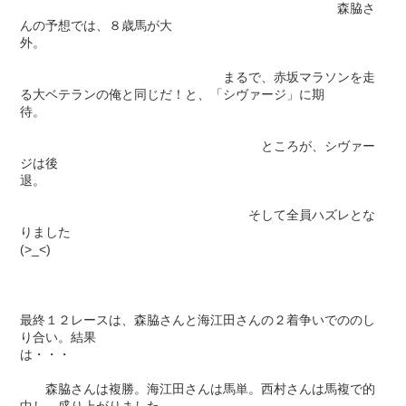
森脇さ
んの予想では、８歳馬が大
外。
まるで、赤坂マラソンを走
る大ベテランの俺と同じだ！と、「シヴァージ」に期
待。
ところが、シヴァー
ジは後
退。
そして全員ハズレとな
りました
(>_<)
最終１２レースは、森脇さんと海江田さんの２着争いでののし
り合い。結果
は・・・
森脇さんは複勝。海江田さんは馬単。西村さんは馬複で的