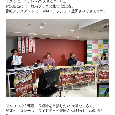
ゲストに、タレントの 天童なこ さん。
解説担当には、競馬ブックの北防 敦記者。
番組アシスタントは、SKNフラッシュ８ 豊田さやかさんです。
フクコロで２連勝。５連勝を目指したい 天童なこさん。
早速の１０レース、ワイド担当の豊田さん以外は、馬複で勝