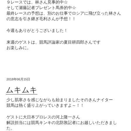
９レースでは、林さん見事的中☆
そして瀬藤記者プレゼント馬券的中☆
最終レースの予想は、別のお仕事でロシアに飛び立った林さん
の意志を引き継ぎ毛利さんが予想！！
今週もありがとうございました！
来週のゲストは、競馬評論家の夏目耕四郎さんです
お楽しみに。
2018年06月15日
ムキムキ
少し肌寒さを感じながらも始まりましたそのきんナイター
競馬は熱く盛り上がっていきますよ～！！
ゲストに大日本プロレスの河上隆一さん
解説担当には競馬キンキの北防敦記者にお越しいただきまし
た。