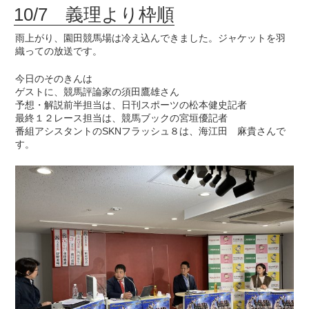
10/7 義理より枠順
雨上がり、園田競馬場は冷え込んできました。ジャケットを羽
織っての放送です。
今日のそのきんは
ゲストに、競馬評論家の須田鷹雄さん
予想・解説前半担当は、日刊スポーツの松本健史記者
最終１２レース担当は、競馬ブックの宮垣優記者
番組アシスタントのSKNフラッシュ８は、海江田 麻貴さんで
す。