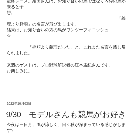
最終レース。須田さんは、お知り合いの馬ではなく内枠の馬が
来ると予
想。
「義
理より枠順」の名言が飛び出します。
結果は、お知り合いの方の馬がワンツーフィニッシュ
☆
「枠順より義理だった」と、これまた名言を残し帰
られました。
来週のゲストは、プロ野球解説者の江本孟紀さんです。
お楽しみに。
2022年10月03日
9/30 モデルさんも競馬がお好き
今夜は三日月。風が涼しく、日々秋が深まっている感じがしま
す?