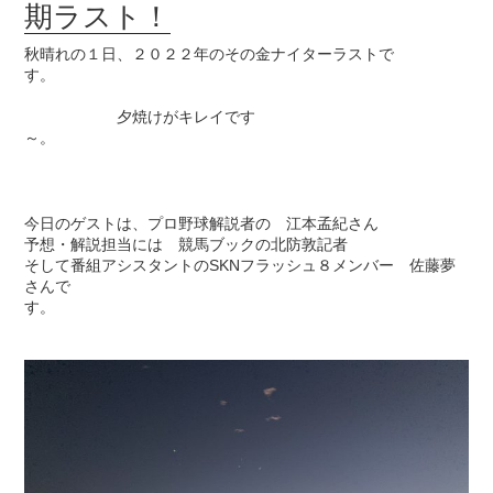
期ラスト！
秋晴れの１日、２０２２年のその金ナイターラストで
す。
夕焼けがキレイです
～。
今日のゲストは、プロ野球解説者の 江本孟紀さん
予想・解説担当には 競馬ブックの北防敦記者
そして番組アシスタントのSKNフラッシュ８メンバー 佐藤夢
さんで
す。