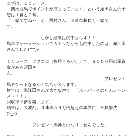
まずは、１０レース。
「楽天競馬でポイントが貯まっています」という須田さんの予
想は１番と７番。
「一緒ですね～」と、西村さん。３連単勝負も一緒で
す。
しかし結果は的中ならず！！
馬単フォーメーションでガミりながらも的中したのは、海江田
さんでした(*^^)v
１１レース、フクコロ（複勝ころがし）で、６０００円の軍資
金がある須田さ
ん。
プレゼント
馬券ゲットなるか！気合が入ります。
横では、海江田さんが大きな声で、「スーパーそのたんチャン
ス～！！」
回収率２倍を狙います。
結果は、大波乱。３連単５３万円超えの馬券に、全員撃沈
(>_<)
プレゼント馬券とはなりませんでした。