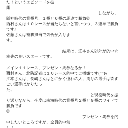
た！というエピソードを披
露
しながら、
阪神時代の背番号、１番と６番の馬連で勝負⚾
西村さんは１０レースが当たらないと言いつつ、３連単で勝負
です♪
佐藤さんは複勝担当で気合が入りま
す。
結果は、江本さん以外が的中☆
幸先の良いスタートです。
メイン１１レース、プレゼント馬券なるか！
西村さん、北防記者は１０レース的中でご機嫌です(^^)v
江本さんは、長嶋さんはとにかく憧れの人。周りの選手は皆す
ごい選手ばかりだっ
た。
と現役時代を振
り返りながら、今度は南海時代の背番号２番と９番のワイドで
勝負です
⚾
プレゼント馬券を的
中したいところですが、全員的中無
し！