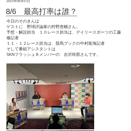
2021年08月07日
8/6 最高打率は誰？
今日のそのきんは
ゲストに 野球評論家の狩野恵輔さん。
予想・解説担当 １０レース担当は、デイリースポーツの工藤
修記者
１１・１２レース担当は、競馬ブックの中村龍海記者
そして番組アシスタントは
SKNフラッシュ８メンバーの 吉沢咲那さんです。