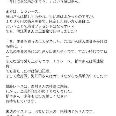
「今日は前の馬が来そう。」という脇山さん。
まずは、１０レース。
脇山さんは惜しくも外れ。狙い馬はよかったのですが、
１０００円の購入馬券で、限定した買い方が裏目に。
ということで馬券プレゼントはならず(-_-)
でも、海江田さんは三連複で的中しました！
「昔、馬券を買うのは大変でした。穴場から購入馬券を受け取
る時代。」
人気の馬券の所には行列が出来たそうです。すごい時代ですね
～
そんな話で盛り上がりつつ、１１レース。杉本さんは馬連勝
負！
でも当たったのは脇山記者。
そして絶好調、海江田さんはガミりながらも馬単的中でした☆
最終レースは、西村さんの枠連に期待。
しかし、全員外れての終了となりました。
杉本さん、来年もぜひお越しください！
お待ちしています。
来週のゲストは、お笑い芸人の 絶対的７％さんです。