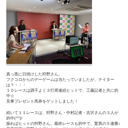
真っ黒に日焼けした狩野さん。
フクコロからのデーゲームは当たっていましたが、ナイター
は？・・・
１０レースは調子よく３打席連続ヒットで、工藤記者と共に的
中☆
見事プレゼント馬券をゲットしました！
続いて１１レースは、狩野さん・中村記者・吉沢さんの３人が
的中(^^)/
振ればヒットの狩野さん。最終レースも的中で、驚異の５連勝♪