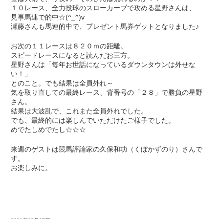
１０レース、全力投球のスローカーブで攻める星野さんは、
見事馬連で的中☆(^_^)v
瀬藤さんも馬連的中で、プレゼント馬券ゲットとなりました♪
お次の１１レースは８２０ｍの距離。
スピードレースになると読んだお三方。
星野さんは「毎年お世話になっているダウンタウンは外せな
い！」
とのこと。でも結果は全員外れ～
気を取り直しての最終レース、背番号の「２８」で勝負の星野
さん。
結果は大波乱で、これまた全員外れでした。
でも、最終的には楽しんでいただけたご様子でした。
めでたしめでたし☆☆☆
来週のゲストは競馬評論家の久保和功（くぼかずのり）さんで
す。
お楽しみに。