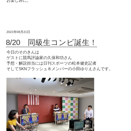
お楽しみに。
2021年08月21日
8/20 同級生コンビ誕生！
今日のそのきんは
ゲストに競馬評論家の久保和功さん
予想・解説担当には日刊スポーツの松本健史記者
そしてSKNフラッシュ８メンバーの小田ゆりえさんです。