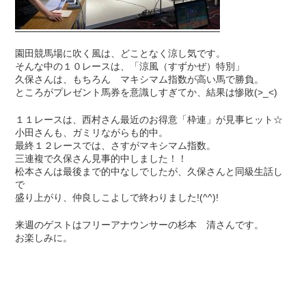
園田競馬場に吹く風は、どことなく涼し気です。
そんな中の１０レースは、「涼風（すずかぜ）特別」
久保さんは、もちろん マキシマム指数が高い馬で勝負。
ところがプレゼント馬券を意識しすぎてか、結果は惨敗(>_<)
１１レースは、西村さん最近のお得意「枠連」が見事ヒット☆
小田さんも、ガミリながらも的中。
最終１２レースでは、さすがマキシマム指数。
三連複で久保さん見事的中しました！！
松本さんは最後まで的中なしでしたが、久保さんと同級生話し
で
盛り上がり、仲良しこよしで終わりました!(^^)!
来週のゲストはフリーアナウンサーの杉本 清さんです。
お楽しみに。