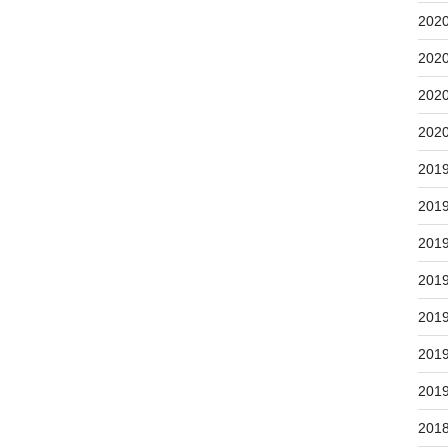
202
202
202
202
201
201
201
201
201
201
201
201