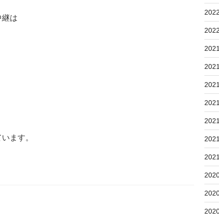
202
中継は
202
202
202
202
202
202
ています。
202
202
202
202
202