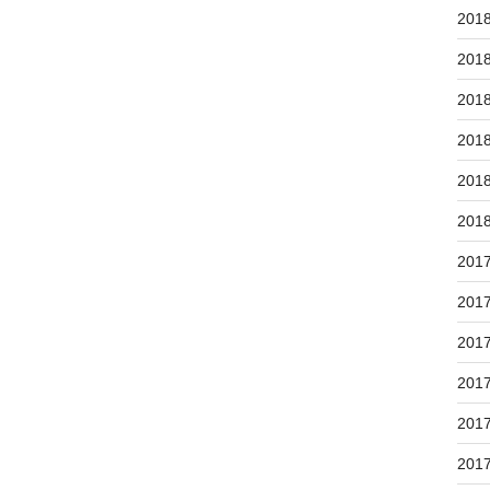
201
201
201
201
201
201
201
201
201
201
201
201