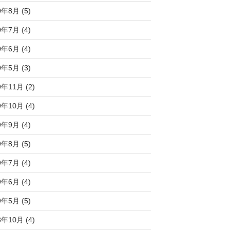
0年8月 (5)
0年7月 (4)
0年6月 (4)
0年5月 (3)
9年11月 (2)
9年10月 (4)
9年9月 (4)
9年8月 (5)
9年7月 (4)
9年6月 (4)
9年5月 (5)
8年10月 (4)