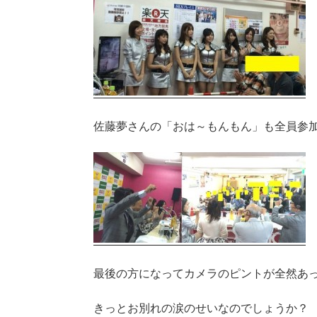
佐藤夢さんの「おは～もんもん」も全員参
最後の方になってカメラのピントが全然あ
きっとお別れの涙のせいなのでしょうか？