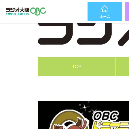
ホーム
TOP