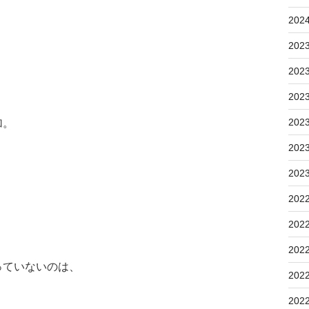
202
202
202
202
202
加。
202
202
202
202
202
っていないのは、
202
202