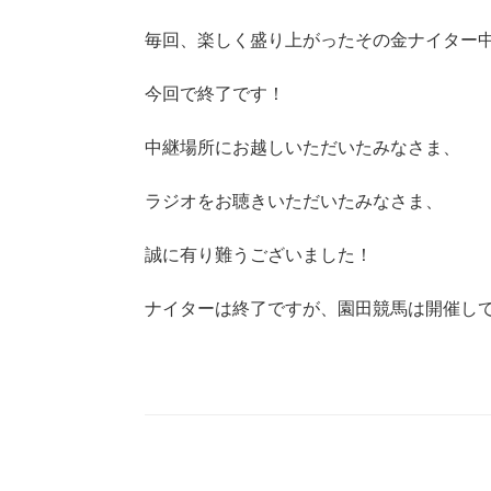
毎回、楽しく盛り上がったその金ナイター
今回で終了です！
中継場所にお越しいただいたみなさま、
ラジオをお聴きいただいたみなさま、
誠に有り難うございました！
ナイターは終了ですが、園田競馬は開催し