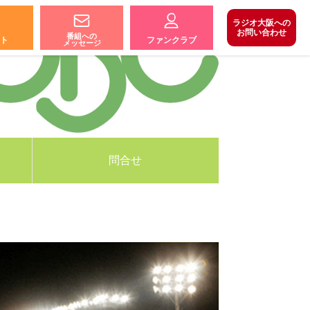
ラジオ大阪への
お問い合わせ
番組への
ト
ファンクラブ
メッセージ
問合せ