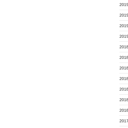
201
201
201
201
201
201
201
201
201
201
201
201