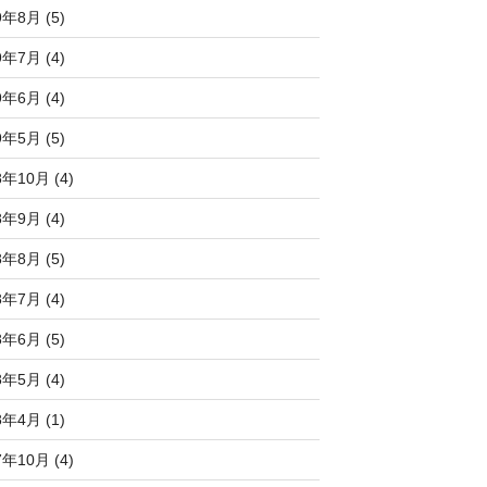
9年8月 (5)
9年7月 (4)
9年6月 (4)
9年5月 (5)
8年10月 (4)
8年9月 (4)
8年8月 (5)
8年7月 (4)
8年6月 (5)
8年5月 (4)
8年4月 (1)
7年10月 (4)