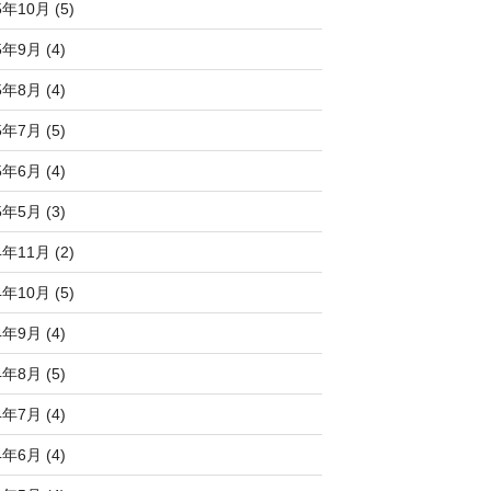
5年10月 (5)
5年9月 (4)
5年8月 (4)
5年7月 (5)
5年6月 (4)
5年5月 (3)
4年11月 (2)
4年10月 (5)
4年9月 (4)
4年8月 (5)
4年7月 (4)
4年6月 (4)