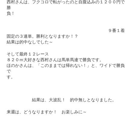
西村さんは、フクコロで転がったのと自腹込みの１２００円で
勝
負！
９番１着
固定の３連単。勝利となりますか！？
結果は的中なしでした～
そして最終１２レース
８２０ｍ大好きな西村さんは馬単馬連で勝負です。
ほのかさんは、「このままでは帰れない！」と、ワイドで勝負
で
す。
結果は、大波乱！ 的中無しとなりました。
来週は、どうなりますか！ お楽しみに～