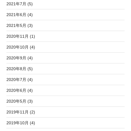
2021年7月 (5)
2021年6月 (4)
2021年5月 (3)
2020年11月 (1)
2020年10月 (4)
2020年9月 (4)
2020年8月 (5)
2020年7月 (4)
2020年6月 (4)
2020年5月 (3)
2019年11月 (2)
2019年10月 (4)