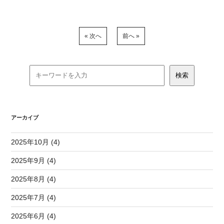
« 次へ
前へ »
アーカイブ
2025年10月 (4)
2025年9月 (4)
2025年8月 (4)
2025年7月 (4)
2025年6月 (4)