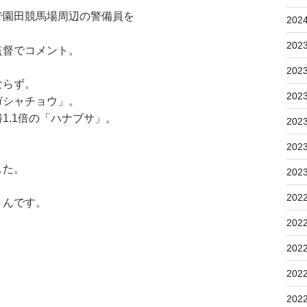
で園田競馬場周辺の警備員を
202
！
202
監督でコメント。
202
ならず。
202
ガシャチョウ」。
1.1倍の「ハナブサ」。
202
202
した。
202
202
さんです。
202
202
202
202