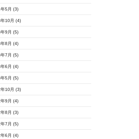
4年5月 (3)
3年10月 (4)
3年9月 (5)
3年8月 (4)
3年7月 (5)
3年6月 (4)
3年5月 (5)
2年10月 (3)
2年9月 (4)
2年8月 (3)
2年7月 (5)
2年6月 (4)