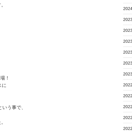
す。
202
202
202
202
202
202
202
登場！
202
スに
202
。
202
という事で、
202
た。
202