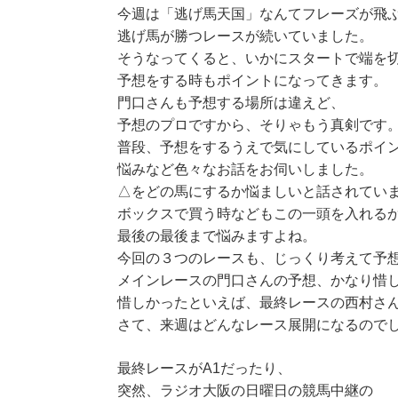
今週は「逃げ馬天国」なんてフレーズが飛
逃げ馬が勝つレースが続いていました。
そうなってくると、いかにスタートで端を
予想をする時もポイントになってきます。
門口さんも予想する場所は違えど、
予想のプロですから、そりゃもう真剣です
普段、予想をするうえで気にしているポイ
悩みなど色々なお話をお伺いしました。
△をどの馬にするか悩ましいと話されてい
ボックスで買う時などもこの一頭を入れる
最後の最後まで悩みますよね。
今回の３つのレースも、じっくり考えて予
メインレースの門口さんの予想、かなり惜
惜しかったといえば、最終レースの西村さ
さて、来週はどんなレース展開になるので
最終レースがA1だったり、
突然、ラジオ大阪の日曜日の競馬中継の