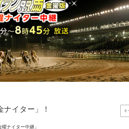
金ナイター」！
金曜ナイター中継」