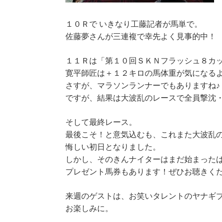
１０Ｒで いきなり工藤記者が馬単で。
佐藤夢さんが三連複で幸先よく見事的中！
１１Ｒは「第１０回ＳＫＮフラッシュ８カ
寛平師匠は＋１２キロの馬体重が気になる
さすが、マラソンランナーでもありますね♪
ですが、結果は大波乱のレースで全員撃沈
そして最終レース。
最後こそ！と意気込むも、これまた大波乱
悔しい初日となりました。
しかし、そのきんナイターはまだ始まった
プレゼント馬券もあります！ぜひお聴きく
来週のゲストは、お笑いタレントのヤナギ
お楽しみに。