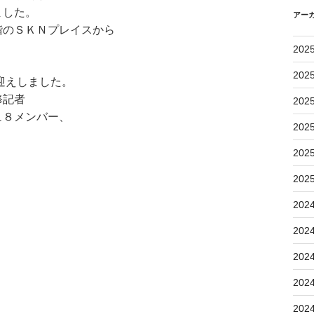
ました。
アー
階のＳＫＮプレイスから
202
202
迎えしました。
修記者
202
ュ８メンバー、
202
202
202
202
202
202
202
202