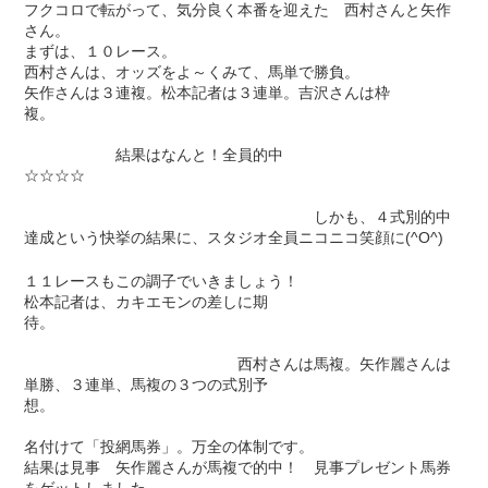
フクコロで転がって、気分良く本番を迎えた 西村さんと矢作
さん。
まずは、１０レース。
西村さんは、オッズをよ～くみて、馬単で勝負。
矢作さんは３連複。松本記者は３連単。吉沢さんは枠
複。
結果はなんと！全員的中
☆☆☆☆
しかも、４式別的中
達成という快挙の結果に、スタジオ全員ニコニコ笑顔に(^O^)
１１レースもこの調子でいきましょう！
松本記者は、カキエモンの差しに期
待。
西村さんは馬複。矢作麗さんは
単勝、３連単、馬複の３つの式別予
想。
名付けて「投網馬券」。万全の体制です。
結果は見事 矢作麗さんが馬複で的中！ 見事プレゼント馬券
をゲットしました