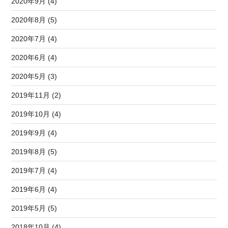
2020年9月 (4)
2020年8月 (5)
2020年7月 (4)
2020年6月 (4)
2020年5月 (3)
2019年11月 (2)
2019年10月 (4)
2019年9月 (4)
2019年8月 (5)
2019年7月 (4)
2019年6月 (4)
2019年5月 (5)
2018年10月 (4)