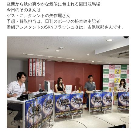
昼間から秋の爽やかな気候に包まれる園田競馬場
今日のそのきんは
ゲストに、タレントの矢作麗さん
予想・解説担当は、日刊スポーツの松本健史記者
番組アシスタントのSKNフラッシュ８は、吉沢咲那さんです。