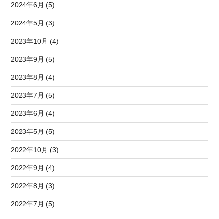
2024年6月 (5)
2024年5月 (3)
2023年10月 (4)
2023年9月 (5)
2023年8月 (4)
2023年7月 (5)
2023年6月 (4)
2023年5月 (5)
2022年10月 (3)
2022年9月 (4)
2022年8月 (3)
2022年7月 (5)