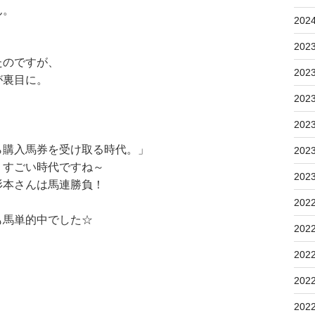
ん。
202
202
たのですが、
202
が裏目に。
202
！
202
ら購入馬券を受け取る時代。」
202
。すごい時代ですね～
202
杉本さんは馬連勝負！
202
も馬単的中でした☆
202
202
202
202