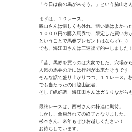
「今日は前の馬が来そう。」という脇山さ
まずは、１０レース。
脇山さんは惜しくも外れ。狙い馬はよかっ
１０００円の購入馬券で、限定した買い方
ということで馬券プレゼントはならず(-_-)
でも、海江田さんは三連複で的中しました
「昔、馬券を買うのは大変でした。穴場か
人気の馬券の所には行列が出来たそうです
そんな話で盛り上がりつつ、１１レース。
でも当たったのは脇山記者。
そして絶好調、海江田さんはガミりながら
最終レースは、西村さんの枠連に期待。
しかし、全員外れての終了となりました。
杉本さん、来年もぜひお越しください！
お待ちしています。