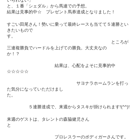
と、１番「シェダル」から馬連での予想。
結果は見事的中☆ プレゼント馬券達成となりました！
すごい田尾さん！勢いに乗って最終レースも当てて５連勝とい
きたいもので
す。
ところが
三連複勝負でハードルを上げての勝負。大丈夫なの
か！？
結果は、心配をよそに見事的中
☆☆☆☆☆
サヨナラホームランを打っ
た気分になっていただけまし
た。
５連勝達成で、来週からタスキが掛けられます!(^^)!
来週のゲストは、タレントの森脇健児さん
と
プロレスラーのボディガーさんです。