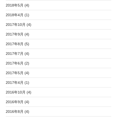
2018年5月 (4)
2018年4月 (1)
2017年10月 (4)
2017年9月 (4)
2017年8月 (5)
2017年7月 (4)
2017年6月 (2)
2017年5月 (4)
2017年4月 (1)
2016年10月 (4)
2016年9月 (4)
2016年8月 (4)