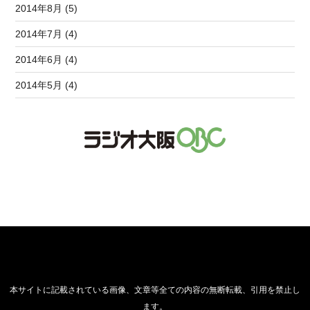
2014年8月 (5)
2014年7月 (4)
2014年6月 (4)
2014年5月 (4)
本サイトに記載されている画像、文章等全ての内容の無断転載、引用を禁止し
ます。