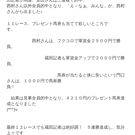
西村さん以外全員的中となり、「え～なぁ、みんな」が、西村
さんから出ました♪
１１レース、プレゼント馬券も当てて欲しいところで
す。
西村さんは、フクコロで軍資金２５００円で勝
負。
蔵田記者も軍資金アップで２０００円で勝
負。
馬券が当たると体に良いという門口
さんは、１０００円で馬単勝
負！
結果は見事全員的中となり、４２１０円のプレゼント馬券達
成となりました
(*^^)v
最終１２レースでも蔵田記者は絶好調！ ５連勝達成し、気分
上々です