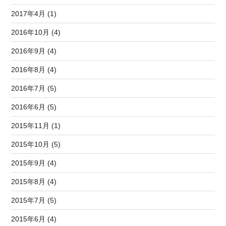
2017年4月 (1)
2016年10月 (4)
2016年9月 (4)
2016年8月 (4)
2016年7月 (5)
2016年6月 (5)
2015年11月 (1)
2015年10月 (5)
2015年9月 (4)
2015年8月 (4)
2015年7月 (5)
2015年6月 (4)