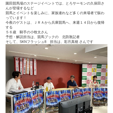
園田競馬場のステージイベントでは、とろサーモンの久保田さ
んが登場するなど
競馬とイベントを楽しみに、家族連れなど多くの来場者で賑わ
っています！
今夜のゲストは、ＪＲＡから兵庫競馬へ、来週１４日から復帰
する
５６歳 騎手の小牧太さん
予想・解説担当は、競馬ブックの 北防敦記者
そして、SKNフラッシュ8 担当は、彩月真穂 さんです