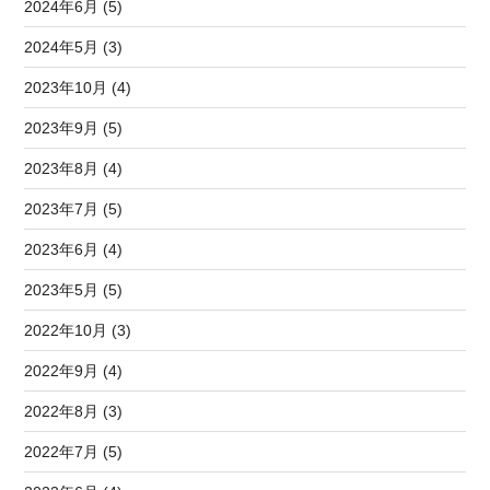
2024年6月 (5)
2024年5月 (3)
2023年10月 (4)
2023年9月 (5)
2023年8月 (4)
2023年7月 (5)
2023年6月 (4)
2023年5月 (5)
2022年10月 (3)
2022年9月 (4)
2022年8月 (3)
2022年7月 (5)