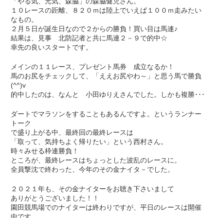
「やる気、元気、森脇」の森脇健児さん。
１０レースの距離、８２０ｍは陸上でいえば１００ｍ走みたい
なもの。
２月５日が誕生日なので２からの勝負！買い目は馬連♪
結果は、見事 北防記者と共に馬連２－９で的中☆
幸先の良いスタートです。
メインの１１レース、プレゼント馬券 成立なるか！
馬のお尻をチェックして、「ええお尻やわ～」と思う馬で勝負
(^^)v
的中したのは、なんと 小田ゆりえさんでした。しかも複勝･･･
ダートでマラソンをすることもあるんですよ。というランナー
トーク
で盛り上がる中、最終回の最終レースは
「取って、気持ちよく帰りたい」という西村さん。
時々みせる枠連勝負！
ところが、最終レースはちょっとした波乱のレースに。
全員撃沈で終わった、今年のその金ナイタ－でした。
２０２１年も、その金ナイターをお聴き下さいまして
ありがとうございました！！
園田競馬場でのナイターは終わりですが、平日のレースは開催
中です。