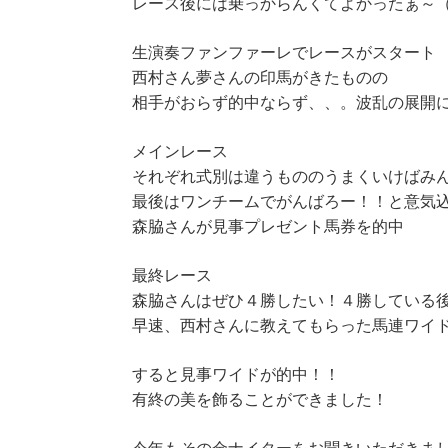
レース後には乗っからんくてよかったぁ～
生演奏ファンファーレでレースがスタート
西村さん夢さんの印馬がきたものの
相手がおらず的中ならず、、。波乱の展開
メインレース
それぞれ式別は違うもののうまくいけばみ
最後はワンチームでがんばろー！！と意気
森脇さんが見事プレゼント馬券を的中
最終レース
森脇さんはぜひ４勝したい！４勝している
早速、西村さんに教えてもらった馬連ワイ
すると見事ワイドが的中！！
有終の美を飾ることができました！