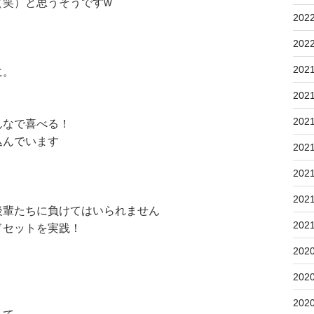
（笑）と思うそうですw
202
202
202
に。
202
202
んなで喜べる！
込んでいます
202
202
202
後輩たちに負けてはいられません
202
ドセットを実践！
202
202
202