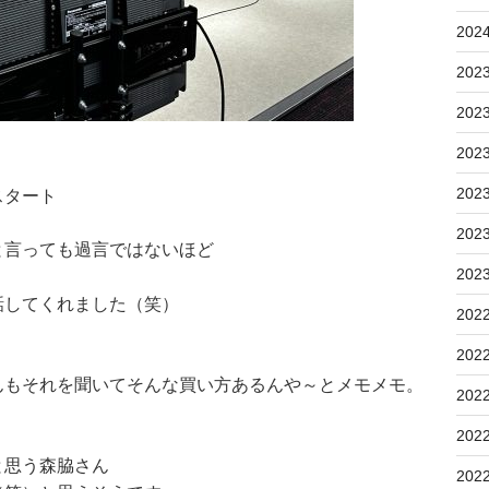
202
202
202
202
202
スタート
202
と言っても過言ではないほど
202
話してくれました（笑）
202
202
んもそれを聞いてそんな買い方あるんや～とメモメモ。
202
202
と思う森脇さん
202