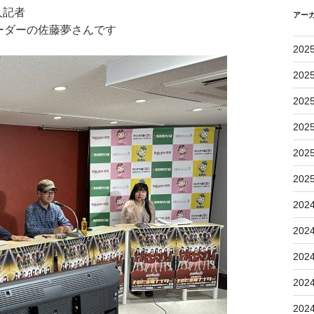
人記者
アー
ーダーの佐藤夢さんです
202
202
202
202
202
202
202
202
202
202
202