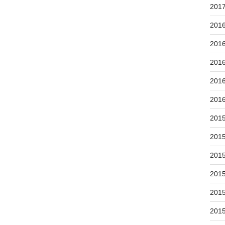
201
201
201
201
201
201
201
201
201
201
201
201