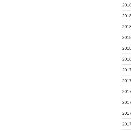
201
201
201
201
201
201
201
201
201
201
201
201