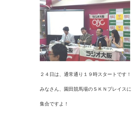
２４日は、通常通り１９時スタートです！
みなさん、園田競馬場のＳＫＮプレイスに
集合ですよ！