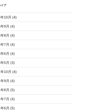
カイブ
5年10月 (4)
5年9月 (4)
5年8月 (4)
5年7月 (4)
5年6月 (4)
5年5月 (3)
4年10月 (4)
4年9月 (4)
4年8月 (5)
4年7月 (4)
4年6月 (5)