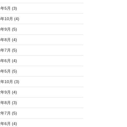
4年5月 (3)
3年10月 (4)
3年9月 (5)
3年8月 (4)
3年7月 (5)
3年6月 (4)
3年5月 (5)
2年10月 (3)
2年9月 (4)
2年8月 (3)
2年7月 (5)
2年6月 (4)