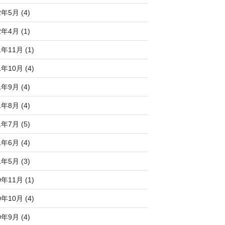
2年5月 (4)
2年4月 (1)
1年11月 (1)
1年10月 (4)
1年9月 (4)
1年8月 (4)
1年7月 (5)
1年6月 (4)
1年5月 (3)
0年11月 (1)
0年10月 (4)
0年9月 (4)