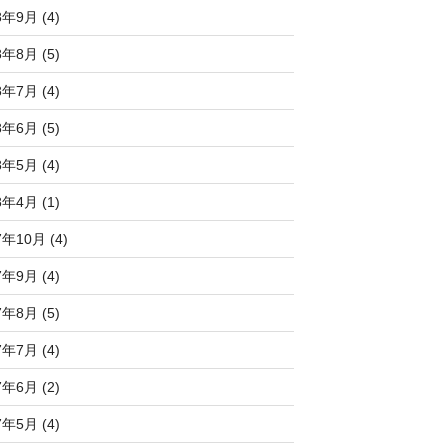
8年9月 (4)
8年8月 (5)
8年7月 (4)
8年6月 (5)
8年5月 (4)
8年4月 (1)
7年10月 (4)
7年9月 (4)
7年8月 (5)
7年7月 (4)
7年6月 (2)
7年5月 (4)