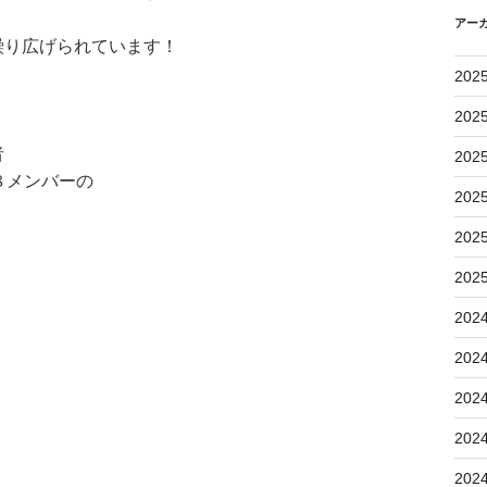
アー
繰り広げられています！
202
202
者
202
８メンバーの
202
202
202
202
202
202
202
202