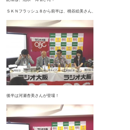
ＳＫＮフラッシュ８から前半は、桃谷絵美さん、
後半は河瀬杏美さんが登場！