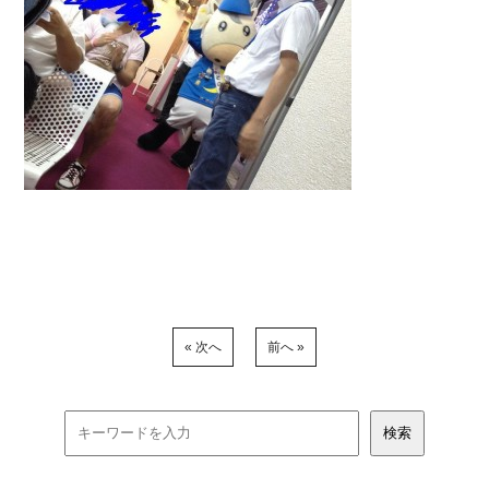
« 次へ
前へ »