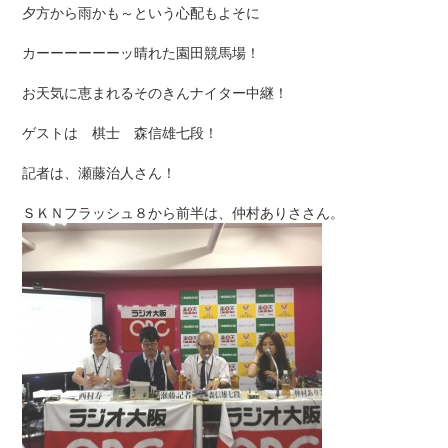
夕方から雨かも～という心配もよそに
カーーーーーーッ晴れた園田競馬場！
お天気に恵まれるそのきんナイター中継！
ゲストは 棋士 森信雄七段！
記者は、瀬藤治人さん！
ＳＫＮフラッシュ８から前半は、仲村ありささん。