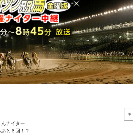
きんナイター
ろあと６回！？