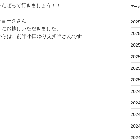
がんばって行きましょう！！
アー
ショータさん
202
者にお越しいただきました。
202
からは、前半小田ゆりえ担当さんです
202
202
202
202
202
202
202
202
202