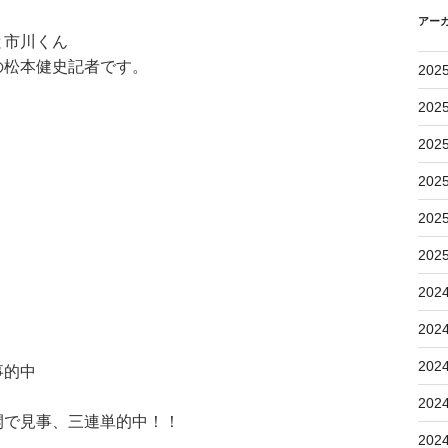
アー
と市川くん
の松本健史記者です。
202
202
202
202
202
202
202
202
202
事的中
202
開で見事、三連単的中！！
202