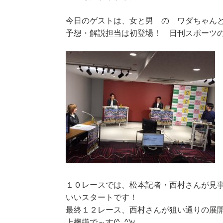
今日のゲストは、女と男 の ワダちゃん
予想・解説担当は初登場！ 日刊スポーツ
１０レースでは、松本記者・西村さんが見
いいスタートです！
最終１２レース、西村さんが狙い通りの展
上機嫌で～す(^_^)v