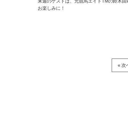
来週のゲストは、元競馬エイトTMの鈴木由
お楽しみに！
« 次