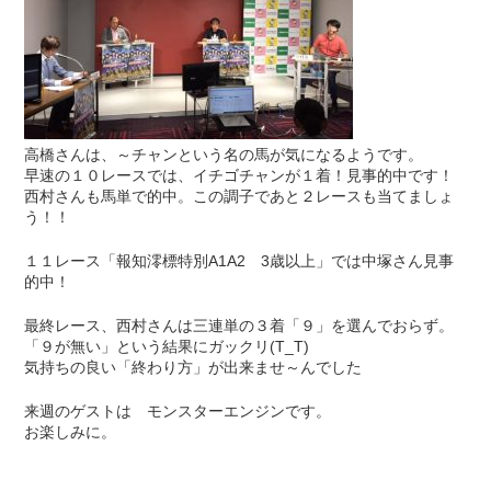
高橋さんは、～チャンという名の馬が気になるようです。
早速の１０レースでは、イチゴチャンが１着！見事的中です！
西村さんも馬単で的中。この調子であと２レースも当てましょ
う！！
１１レース「報知澪標特別A1A2 3歳以上」では中塚さん見事
的中！
最終レース、西村さんは三連単の３着「９」を選んでおらず。
「９が無い」という結果にガックリ(T_T)
気持ちの良い「終わり方」が出来ませ～んでした
来週のゲストは モンスターエンジンです。
お楽しみに。