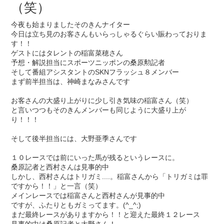
（笑）
今夜も始まりましたそのきんナイター
今日は立ち見のお客さんもいらっしゃるぐらい賑わっておりま
す！！
ゲストにはタレントの稲富菜穂さん
予想・解説担当にスポーツニッポンの桑原勲記者
そして番組アシスタントのSKNフラッシュ８メンバー
まず前半担当は、神崎まなみさんです
お客さんの大盛り上がりに少し引き気味の稲富さん（笑）
と言いつつもそのきんメンバーも同じように大盛り上が
り！！！
そして後半担当には、大野亜季さんです
１０レースでは前にいった馬が残るというレースに。
桑原記者と西村さんは見事的中
しかし、西村さんはトリガミ....。稲富さんから「トリガミは罪
ですから！！」と一言（笑）
メインレースでは稲富さんと西村さんが見事的中
ですが、ふたりともガミってます。(^_^;)
まだ最終レースがありますから！！と迎えた最終１２レース
見事的中は桑原記者と大野さん！