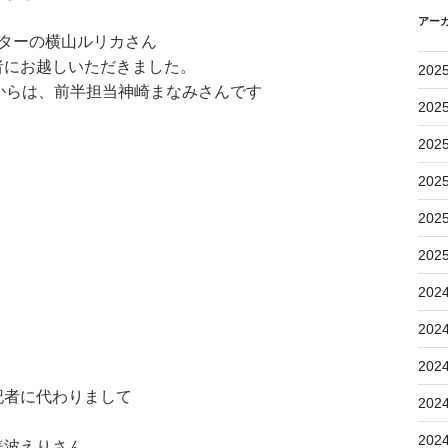
アー
クターの横山ルリカさん
者にお越しいただきました。
202
からは、前半担当神崎まなみさんです
202
202
202
202
202
202
202
202
記者に代わりまして
202
202
美波えりさん