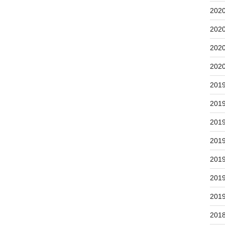
202
202
202
202
201
201
201
201
201
201
201
201