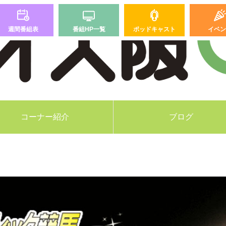
週間番組表
番組HP一覧
ポッドキャスト
イベン
コーナー紹介
ブログ