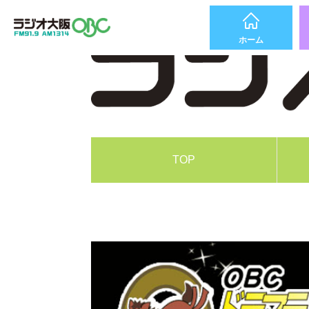
ホーム
TOP