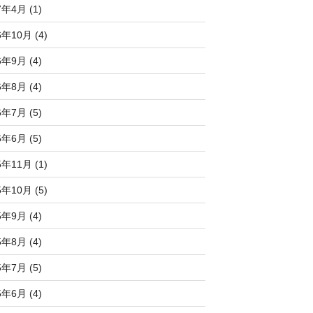
7年4月 (1)
6年10月 (4)
6年9月 (4)
6年8月 (4)
6年7月 (5)
6年6月 (5)
5年11月 (1)
5年10月 (5)
5年9月 (4)
5年8月 (4)
5年7月 (5)
5年6月 (4)