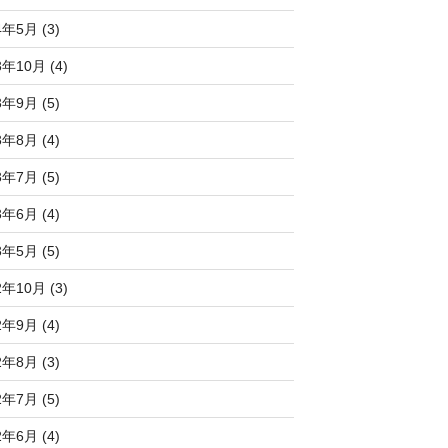
4年5月 (3)
3年10月 (4)
3年9月 (5)
3年8月 (4)
3年7月 (5)
3年6月 (4)
3年5月 (5)
2年10月 (3)
2年9月 (4)
2年8月 (3)
2年7月 (5)
2年6月 (4)