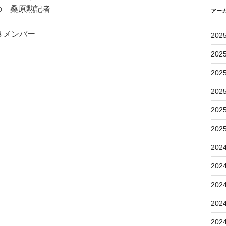
の 桑原勲記者
アー
８メンバー
202
202
202
202
202
202
202
202
202
202
202