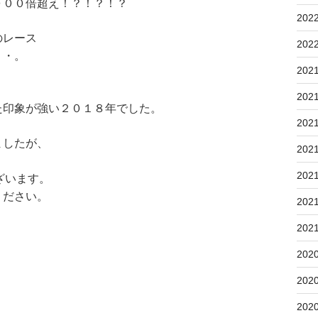
０００倍超え！？！？！？
202
のレース
202
・・。
202
202
た印象が強い２０１８年でした。
202
ましたが、
202
202
ざいます。
ください。
202
202
202
202
202