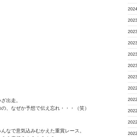
202
202
202
202
202
202
202
202
202
いざ出走。
のの、なぜか予想で伝え忘れ・・・（笑）
202
202
みんなで意気込みむかえた重賞レース。
202