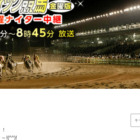
ト！
^^)!