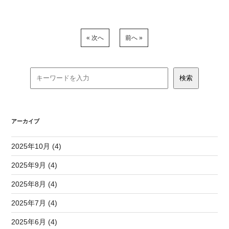
« 次へ
前へ »
アーカイブ
2025年10月 (4)
2025年9月 (4)
2025年8月 (4)
2025年7月 (4)
2025年6月 (4)