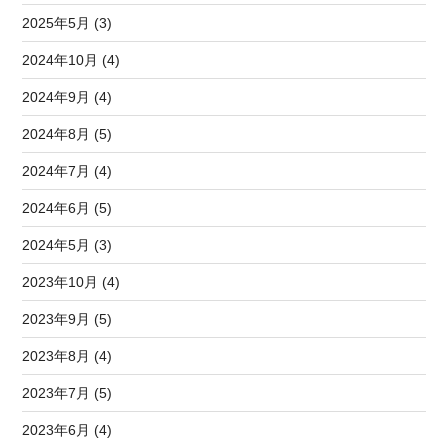
2025年5月 (3)
2024年10月 (4)
2024年9月 (4)
2024年8月 (5)
2024年7月 (4)
2024年6月 (5)
2024年5月 (3)
2023年10月 (4)
2023年9月 (5)
2023年8月 (4)
2023年7月 (5)
2023年6月 (4)