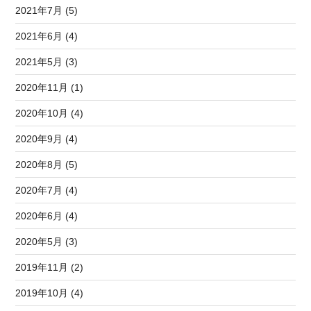
2021年7月 (5)
2021年6月 (4)
2021年5月 (3)
2020年11月 (1)
2020年10月 (4)
2020年9月 (4)
2020年8月 (5)
2020年7月 (4)
2020年6月 (4)
2020年5月 (3)
2019年11月 (2)
2019年10月 (4)