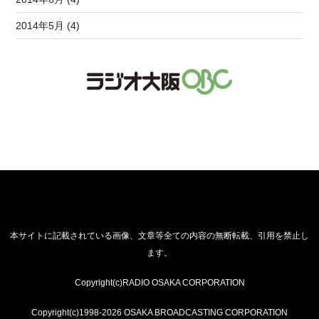
2014年5月 (4)
本サイトに記載されている画像、文章等全ての内容の無断転載、引用を禁止し
ます。
Copyright(c)RADIO OSAKA CORPORATION
Copyright(c)1998-2026 OSAKA BROADCASTING CORPORATION