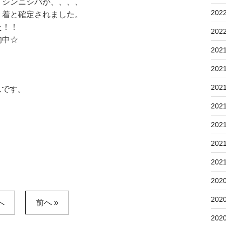
イシンニシパか、、、、
202
１着と確定されました。
た！！
202
的中☆
202
202
202
んです。
202
202
202
202
202
202
へ
前へ »
202