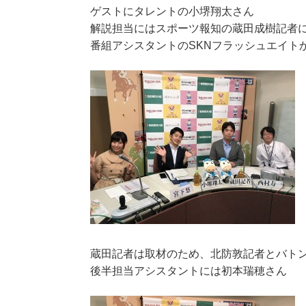
ゲストにタレントの小堺翔太さん
解説担当にはスポーツ報知の蔵田成樹記者
番組アシスタントのSKNフラッシュエイト
蔵田記者は取材のため、北防敦記者とバト
後半担当アシスタントには初本瑞穂さん