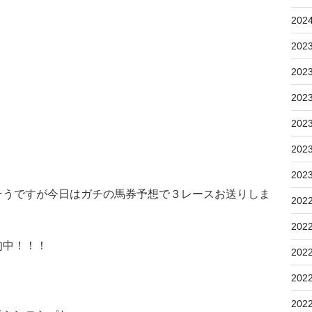
202
202
202
202
202
202
202
そうですが今日はガチの馬券予想で３レースお送りしま
202
202
的中！！！
202
202
202