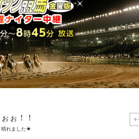
ぉぉぉ！！
リ晴れました☀