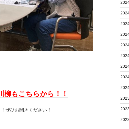
202
202
202
202
202
202
202
202
202
川柳もこちらから！！
202
202
！！ぜひお聞きください！
202