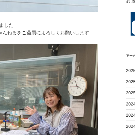
お
ました
ちゃんねるをご贔屓によろしくお願いします
アー
202
202
202
202
202
202