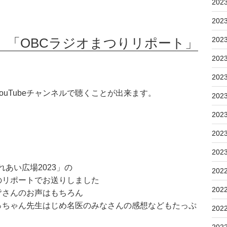
202
202
202
送分 「OBCラジオまつりリポート」
202
202
uTubeチャンネルで聴くことが出来ます。
202
202
202
202
れあい広場2023」の
202
のリポートでお送りしました
202
皆さんのお声はもちろん
っちゃん先生はじめ名医のみなさんの感想などもたっぷ
202
202