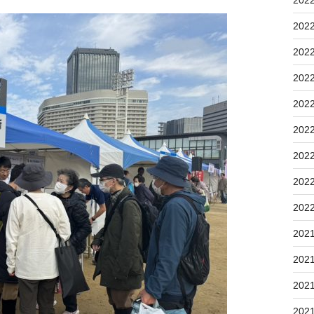
202
202
202
202
202
202
202
202
202
202
202
202