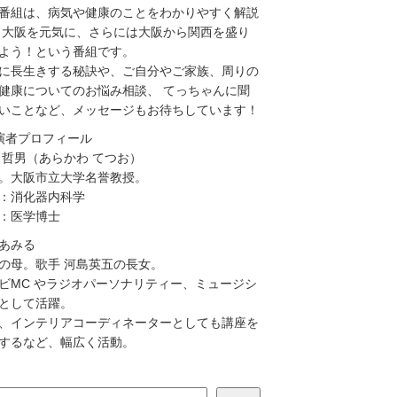
番組は、病気や健康のことをわかりやすく解説
 大阪を元気に、さらには大阪から関西を盛り
よう！という番組です。
に長生きする秘訣や、ご自分やご家族、周りの
健康についてのお悩み相談、 てっちゃんに聞
いことなど、メッセージもお待ちしています！
演者プロフィール
 哲男（あらかわ てつお）
。大阪市立大学名誉教授。
：消化器内科学
：医学博士
あみる
の母。歌手 河島英五の長女。
ビMC やラジオパーソナリティー、ミュージシ
として活躍。
、インテリアコーディネーターとしても講座を
するなど、幅広く活動。