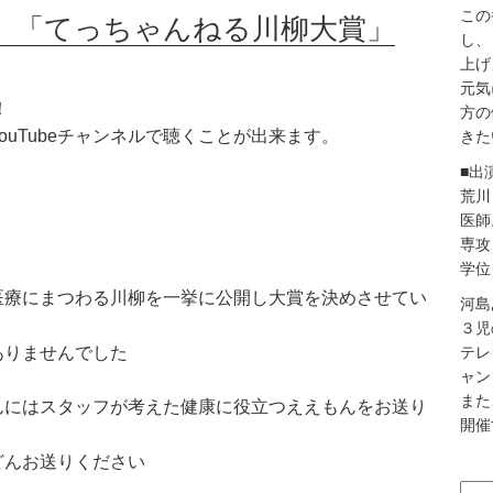
この
送分 「てっちゃんねる川柳大賞」
し、
上げ
元気
！
方の
uTubeチャンネルで聴くことが出来ます。
きた
■出
荒川
医師
専攻
学位
医療にまつわる川柳を一挙に公開し大賞を決めさせてい
河島
３児
テレ
ありませんでした
ャン
また
んにはスタッフが考えた健康に役立つええもんをお送り
開催
どんお送りください