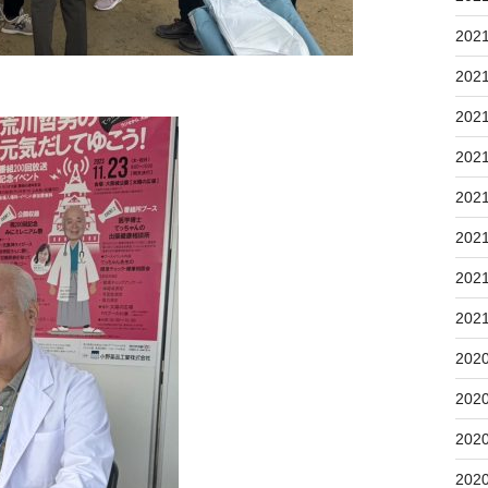
202
202
202
202
202
202
202
202
202
202
202
202