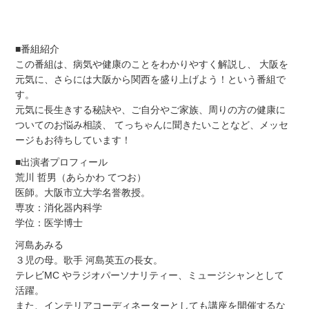
■番組紹介
この番組は、病気や健康のことをわかりやすく解説し、 大阪を
元気に、さらには大阪から関西を盛り上げよう！という番組で
す。
元気に長生きする秘訣や、ご自分やご家族、周りの方の健康に
ついてのお悩み相談、 てっちゃんに聞きたいことなど、メッセ
ージもお待ちしています！
■出演者プロフィール
荒川 哲男（あらかわ てつお）
医師。大阪市立大学名誉教授。
専攻：消化器内科学
学位：医学博士
河島あみる
３児の母。歌手 河島英五の長女。
テレビMC やラジオパーソナリティー、ミュージシャンとして
活躍。
また、インテリアコーディネーターとしても講座を開催するな